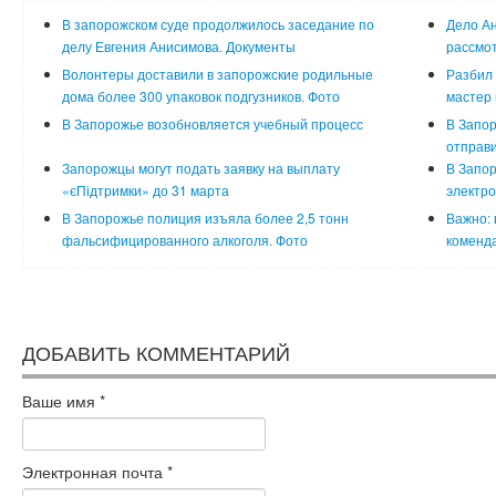
В запорожском суде продолжилось заседание по
Дело Ан
делу Евгения Анисимова. Документы
рассмот
Волонтеры доставили в запорожские родильные
Разбил 
дома более 300 упаковок подгузников. Фото
мастер 
В Запорожье возобновляется учебный процесс
В Запор
отправи
Запорожцы могут подать заявку на выплату
В Запо
«єПідтримки» до 31 марта
электр
В Запорожье полиция изъяла более 2,5 тонн
Важно: 
фальсифицированного алкоголя. Фото
коменда
ДОБАВИТЬ КОММЕНТАРИЙ
Ваше имя
*
Электронная почта
*