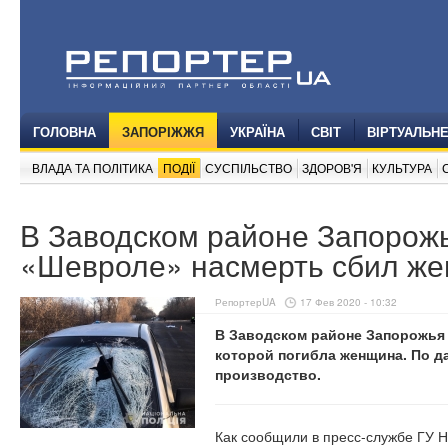
ГОЛОВНА
ЗАПОРІЖЖЯ
УКРАЇНА
СВІТ
ВІРТУАЛЬН
ВЛАДА ТА ПОЛІТИКА
ПОДІЇ
СУСПІЛЬСТВО
ЗДОРОВ'Я
КУЛЬТУРА
В Заводском районе Запорож
«Шевроле» насмерть сбил же
РепортерUA
17 Фев 2020 - 10:32
В Заводском районе Запорожья 
которой погибла женщина. По д
производство.
Как сообщили в пресс-службе ГУ 