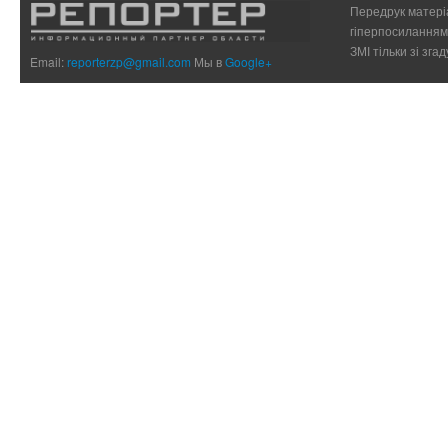
Передрук матеріа
гіперпосиланням 
ЗМІ тільки зі зг
Email:
reporterzp@gmail.com
Мы в
Google+