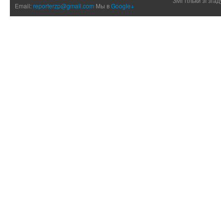
ЗМІ тільки зі зг
Email:
reporterzp@gmail.com
Мы в
Google+