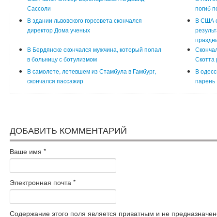
Сассоли
погиб п
В здании львовского горсовета скончался
В США с
директор Дома ученых
результ
праздн
В Бердянске скончался мужчина, который попал
Скончал
в больницу с ботулизмом
Скотта 
В самолете, летевшем из Стамбула в Гамбург,
В одесс
скончался пассажир
парень
ДОБАВИТЬ КОММЕНТАРИЙ
Ваше имя
*
Электронная почта
*
Содержание этого поля является приватным и не предназначено