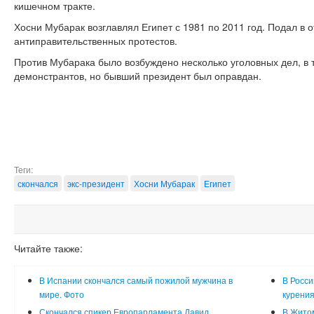
кишечном тракте.
Хосни Мубарак возглавлял Египет с 1981 по 2011 год. Подал в 
антиправительственных протестов.
Против Мубарака было возбуждено несколько уголовных дел, в 
демонстрантов, но бывший президент был оправдан.
Теги:
скончался
экс-президент
Хосни Мубарак
Египет
Читайте также:
В Испании скончался самый пожилой мужчина в
В Росси
мире. Фото
курения
Скончался спикер Европарламента Давид
В Житом