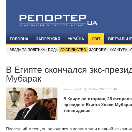
ГОЛОВНА
ЗАПОРІЖЖЯ
УКРАЇНА
СВІТ
ВІРТУАЛЬН
ВЛАДА ТА ПОЛІТИКА
ПОДІЇ
СУСПІЛЬСТВО
ЗДОРОВ'Я
КУЛЬТУРА
В Египте скончался экс-прези
Мубарак
РепортерUA
25 Фев 2020 - 13:46
В Каире во вторник, 25 февраля
президент Египта Хосни Мубара
телевидение.
Последний месяц он находился в реанимации в одной из клини