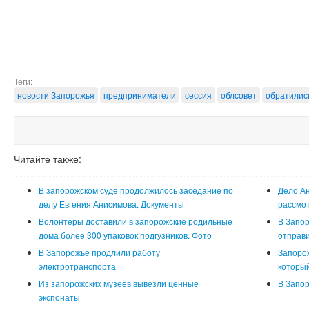
Теги:
новости Запорожья
предприниматели
сессия
облсовет
обратилис
Читайте также:
В запорожском суде продолжилось заседание по
Дело Ан
делу Евгения Анисимова. Документы
рассмот
Волонтеры доставили в запорожские родильные
В Запор
дома более 300 упаковок подгузников. Фото
отправи
В Запорожье продлили работу
Запорож
электротранспорта
который
Из запорожских музеев вывезли ценные
В Запор
экспонаты