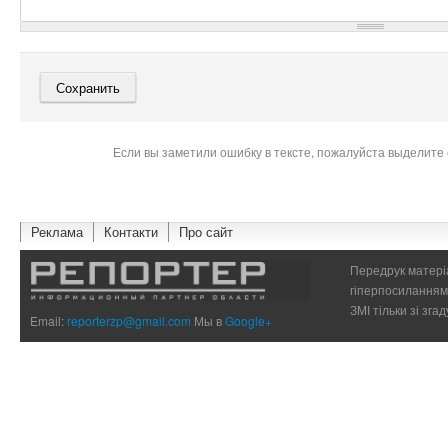
Если вы заметили ошибку в тексте, пожалуйста выделите 
Реклама
Контакти
Про сайт
Передрук матеріа
гіперпосиланням 
ЗМІ тільки зі зг
Email:
reporterzp@gmail.com
Мы в
Google+