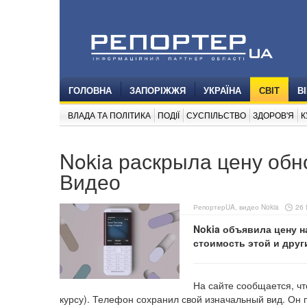
ГОЛОВНА
ЗАПОРІЖЖЯ
УКРАЇНА
СВІТ
В
ВЛАДА ТА ПОЛІТИКА
ПОДІЇ
СУСПІЛЬСТВО
ЗДОРОВ'Я
К
Nokia раскрыла цену обн
Видео
РепортерUA, видео Nokia
26 
Nokia объявила цену 
стоимость этой и друг
На сайте сообщается, чт
курсу). Телефон сохранил свой изначальный вид. Он 