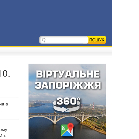
10.
ия о
щему
Мп.