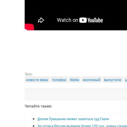
Теги:
новости мира
телефон
Nokia
кнопочный
выпустили
ц
Читайте также:
Делом Лукашенко может заняться суд Гааги
За сутки в России выявили более 120 тыс. новых случа