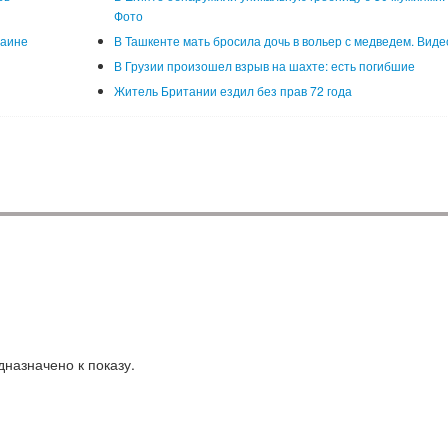
Фото
раине
В Ташкенте мать бросила дочь в вольер с медведем. Виде
В Грузии произошел взрыв на шахте: есть погибшие
Житель Британии ездил без прав 72 года
назначено к показу.