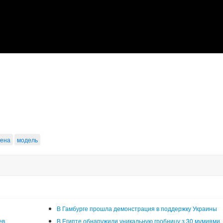
ена
модель
В Гамбурге прошла демонстрация в поддержку Украины
ев
В Египте обнаружили уникальную гробницу з 30 мумиями.