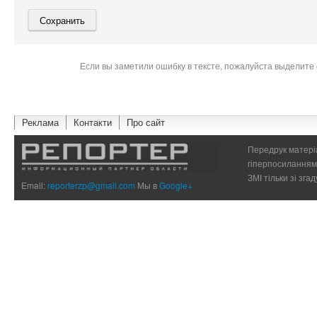
Если вы заметили ошибку в тексте, пожалуйста выделите 
Реклама
Контакти
Про сайт
Передрук матеріа
гіперпосиланням 
ЗМІ тільки зі зг
Email:
reporterzp@gmail.com
Мы в
Google+