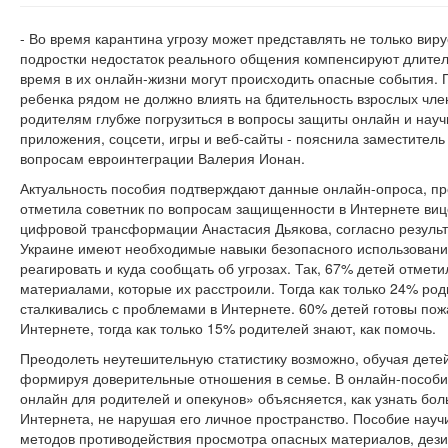
- Во время карантина угрозу может представлять не только виру
подростки недостаток реального общения компенсируют длител
время в их онлайн-жизни могут происходить опасные события. 
ребенка рядом не должно влиять на бдительность взрослых чл
родителям глубже погрузиться в вопросы защиты онлайн и науч
приложения, соцсети, игры и веб-сайты - пояснила заместите
вопросам евроинтеграции Валерия Ионан.
Актуальность пособия подтверждают данные онлайн-опроса, про
отметила советник по вопросам защищенности в Интернете ви
цифровой трансформации Анастасия Дьякова, согласно результа
Украине имеют необходимые навыки безопасного использования 
реагировать и куда сообщать об угрозах. Так, 67% детей отмети
материалами, которые их расстроили. Тогда как только 24% род
сталкивались с проблемами в Интернете. 60% детей готовы по
Интернете, тогда как только 15% родителей знают, как помочь.
Преодолеть неутешительную статистику возможно, обучая дете
формируя доверительные отношения в семье. В онлайн-пособи
онлайн для родителей и опекунов» объясняется, как узнать бо
Интернета, не нарушая его личное пространство. Пособие науч
методов противодействия просмотра опасных материалов, де