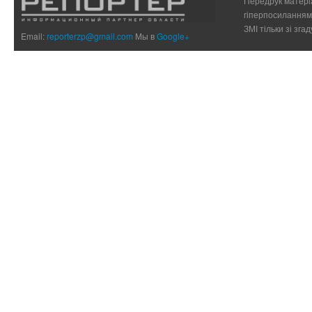
Передрук матеріа
гіперпосиланням 
ЗМІ тільки зі зг
Email:
reporterzp@gmail.com
Мы в
Google+