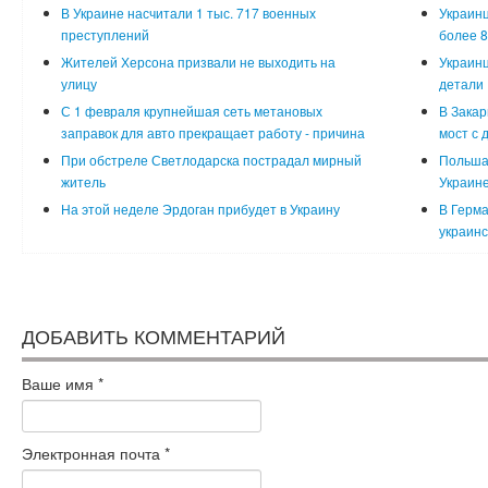
В Украине насчитали 1 тыс. 717 военных
Украинц
преступлений
более 8
Жителей Херсона призвали не выходить на
Украинц
улицу
детали
С 1 февраля крупнейшая сеть метановых
В Закар
заправок для авто прекращает работу - причина
мост с 
При обстреле Светлодарска пострадал мирный
Польша
житель
Украин
На этой неделе Эрдоган прибудет в Украину
В Герма
украинс
ДОБАВИТЬ КОММЕНТАРИЙ
Ваше имя
*
Электронная почта
*