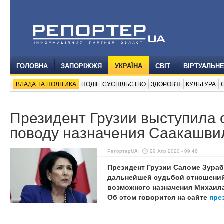
ГОЛОВНА
ЗАПОРІЖЖЯ
УКРАЇНА
СВІТ
ВІРТУАЛЬН
ВЛАДА ТА ПОЛІТИКА
ПОДІЇ
СУСПІЛЬСТВО
ЗДОРОВ'Я
КУЛЬТУРА
Президент Грузии выступила 
поводу назначения Саакашви
РепортерUA
29 Апр 2020 - 09:46
Президент Грузии Саломе Зура
дальнейшей судьбой отношений
возможного назначения Михаила
Об этом говорится на сайте
пре