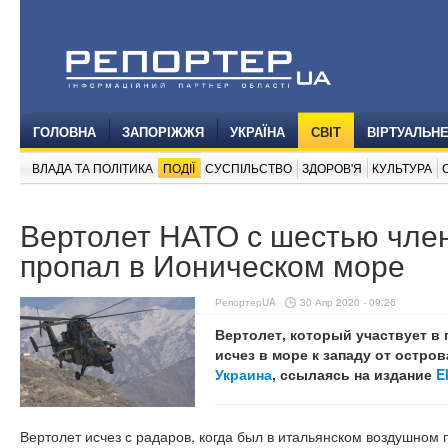
ГОЛОВНА
ЗАПОРІЖЖЯ
УКРАЇНА
СВІТ
ВІРТУАЛЬН
ВЛАДА ТА ПОЛІТИКА
ПОДІЇ
СУСПІЛЬСТВО
ЗДОРОВ'Я
КУЛЬТУРА
Вертолет НАТО с шестью чле
пропал в Ионическом море
РепортерUA
30 Апр 2020 - 09:26
Вертолет, который участвует в
исчез в море к западу от остр
Украина
, ссылаясь на издание
E
Вертолет исчез с радаров, когда был в итальянском воздушном 