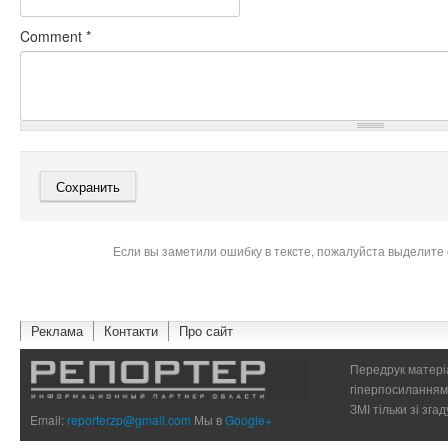
Comment
*
Если вы заметили ошибку в тексте, пожалуйста выделите 
Реклама
Контакти
Про сайт
Передрук матеріа
гіперпосиланням 
ЗМІ тільки зі зг
Email:
reporterzp@gmail.com
Мы в
Google+