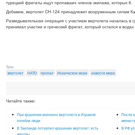
турецкий фрегаты ищут пропавших членов экипажа, которых 6.
Добавим, вертолет CH-124 принадлежит вооруженным силам К
Разведывательная операция с участием вертолета началась в ср
принимал участие и греческий фрегат, который остался в водах
Теги:
вертолет
НАТО
пропал
Ионическое море
новости мира
Читайте также:
При крушении военного вертолета в Израиле
После к
погибли люди
министр
В Таиланде потерпел крушение вертолет: есть
В РФ уп
жертвы