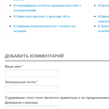
В Азербайджане потерпел крушение вертолет с
В Иране
пограничниками
В Ливии упал вертолет с деньгами. Фото
В Швец
электро
В Германии разбился вертолет: погибли три
В Тунис
человека
погибли
ДОБАВИТЬ КОММЕНТАРИЙ
Ваше имя
*
Электронная почта
*
Содержание этого поля является приватным и не предназначено
Домашняя страница