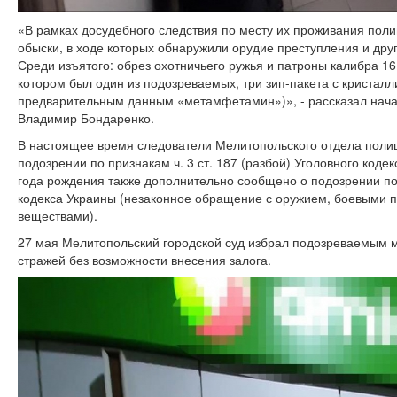
«В рамках досудебного следствия по месту их проживания пол
обыски, в ходе которых обнаружили орудие преступления и дру
Среди изъятого: обрез охотничьего ружья и патроны калибра 16 
котором был один из подозреваемых, три зип-пакета с кристал
предварительным данным «метамфетамин»)», - рассказал нача
Владимир Бондаренко.
В настоящее время следователи Мелитопольского отдела пол
подозрении по признакам ч. 3 ст. 187 (разбой) Уголовного коде
года рождения также дополнительно сообщено о подозрении по п
кодекса Украины (незаконное обращение с оружием, боевыми 
веществами).
27 мая Мелитопольский городской суд избрал подозреваемым 
стражей без возможности внесения залога.