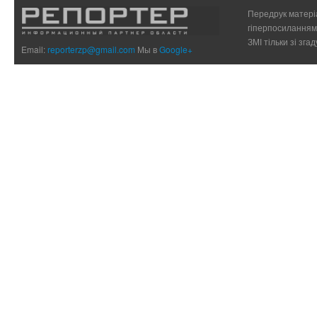
Передрук матеріа
гіперпосиланням 
ЗМІ тільки зі зг
Email:
reporterzp@gmail.com
Мы в
Google+