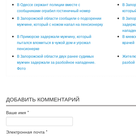
В Одессе сержант полиции вместе с
В Запор
сообщниками ограбил гостиничный номер
который
В Запорожской области сообщили о подозрении
В Запор
мужчине, который с ножом напал на пенсионерку
задерж
нападе
В Приморске задержали мужчину, который
В киевс
пытался вломиться в чужой дом и угрожал
врачей
пенсионерке
В Запорожской области двух ранее судимых
Жителю 
мужчин задержали за разбойное нападение.
разбой
Фото
ДОБАВИТЬ КОММЕНТАРИЙ
Ваше имя
*
Электронная почта
*