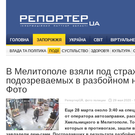
ГОЛОВНА
ЗАПОРІЖЖЯ
УКРАЇНА
СВІТ
ВІРТУАЛЬН
ВЛАДА ТА ПОЛІТИКА
ПОДІЇ
СУСПІЛЬСТВО
ЗДОРОВ'Я
КУЛЬТУРА
В Мелитополе взяли под стра
подозреваемых в разбойном 
Фото
РепортерUA, фото полиции
29 мая 2020 - 
Еще 28 марта около 3:40 на сп
от оператора автозаправки, ра
Хмельницкого в Мелитополе. То
которых в противогазе, зашли 
завладели деньгами. Пострадавших в результате разбойно