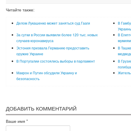
Читайте также:
Делом Лукашенко может заняться суд Гааги
В Гамбу
Украин
За сутки в России выявили более 120 тыс. новых
В Египт
случаев коронавируса
мумиям
Эстония призвала Германию предоставить
В Ташке
оружие Украине
медвед
В Португалии состоялись выборы в парламент
В Грузи
погибш
Макрон и Путин обсудили Украину и
Житель 
безопасность
ДОБАВИТЬ КОММЕНТАРИЙ
Ваше имя
*