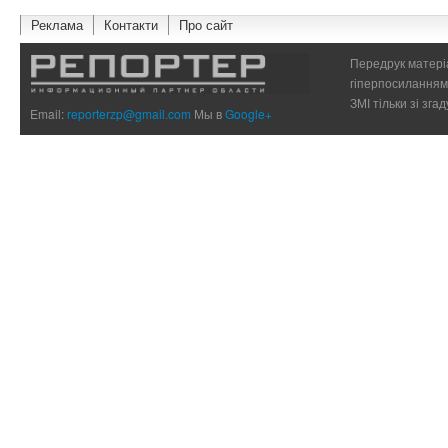
Реклама
Контакти
Про сайт
Передрук матеріа
гіперпосиланням 
ЗМІ тільки зі зг
Email:
reporterzp@gmail.com
Мы в
Google+