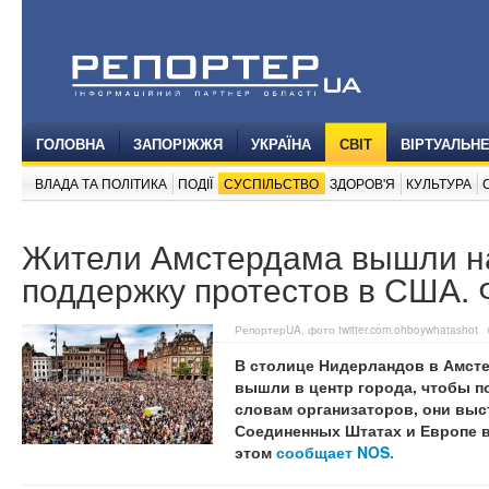
ГОЛОВНА
ЗАПОРІЖЖЯ
УКРАЇНА
СВІТ
ВІРТУАЛЬН
ВЛАДА ТА ПОЛІТИКА
ПОДІЇ
СУСПІЛЬСТВО
ЗДОРОВ'Я
КУЛЬТУРА
Жители Амстердама вышли н
поддержку протестов в США. 
РепортерUA, фото twitter.com.ohboywhatashot
В столице Нидерландов в Амст
вышли в центр города, чтобы п
словам организаторов, они выс
Соединенных Штатах и Европе 
этом
сообщает NOS.