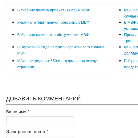
В Украину должна приехать миссия МВФ
МВФ под
случае 
Украина готовит новую программу с МВФ
В МВФ 
украинс
В Украине начинает работу миссия МВФ
Премьер
транша
В Верховной Раде озвучили сроки нового транша
МВФ утв
МВФ
доллар
МВФ распределит 650 млрд долларов между
В Украи
странами
предст
ДОБАВИТЬ КОММЕНТАРИЙ
Ваше имя
*
Электронная почта
*