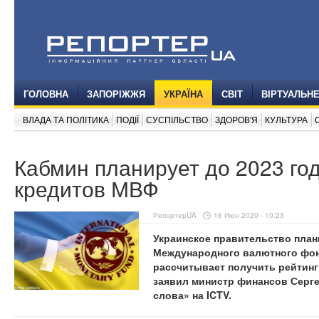
ГОЛОВНА
ЗАПОРІЖЖЯ
УКРАЇНА
СВІТ
ВІРТУАЛЬН
ВЛАДА ТА ПОЛІТИКА
ПОДІЇ
СУСПІЛЬСТВО
ЗДОРОВ'Я
КУЛЬТУРА
Кабмин планирует до 2023 год
кредитов МВФ
РепортерUA
16 Июн 2020 - 10:23
Украинское правительство план
Международного валютного фонд
рассчитывает получить рейтинг
заявил министр финансов Серг
слова» на ICTV.