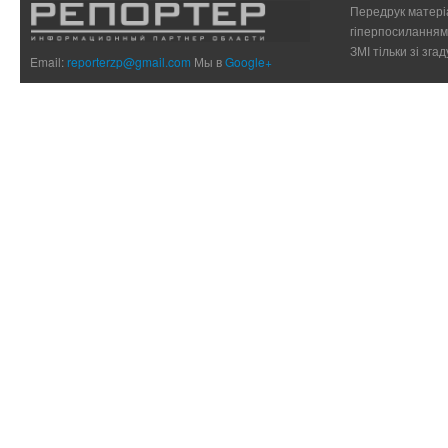
Передрук матеріа
гіперпосиланням 
ЗМІ тільки зі зг
Email:
reporterzp@gmail.com
Мы в
Google+