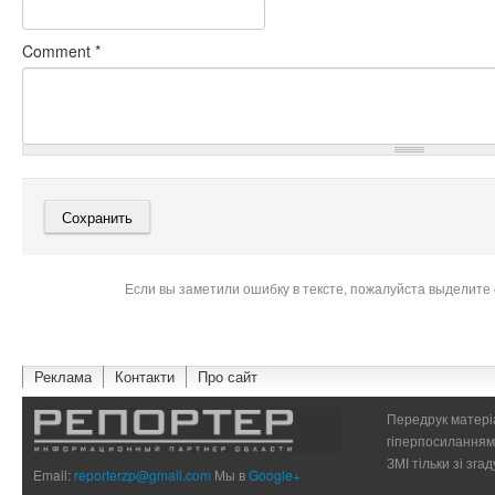
Comment
*
Если вы заметили ошибку в тексте, пожалуйста выделите 
Реклама
Контакти
Про сайт
Передрук матеріа
гіперпосиланням 
ЗМІ тільки зі зг
Email:
reporterzp@gmail.com
Мы в
Google+