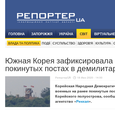
ГОЛОВНА
ЗАПОРІЖЖЯ
УКРАЇНА
СВІТ
ВІРТУАЛЬН
ВЛАДА ТА ПОЛІТИКА
ПОДІЇ
СУСПІЛЬСТВО
ЗДОРОВ'Я
КУЛЬТУРА
Южная Корея зафиксировала
покинутых постах в демилита
РепортерUA
18 Июн 2020 - 14:00
Корейская Народная Демократи
военных на ранее покинутые по
Корейского полуострова, сооб
агентство «
Ренхап
».