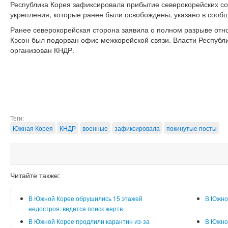
Республика Корея зафиксировала прибытие северокорейских с
укрепления, которые ранее были освобождены, указано в сообщ
Ранее северокорейская сторона заявила о полном разрыве отно
Кэсон был подорван офис межкорейской связи. Власти Республи
организован КНДР.
Теги:
Южная Корея
КНДР
военные
зафиксировала
покинутые посты
Читайте также:
В Южной Корее обрушились 15 этажей
В Южно
недостроя: ведется поиск жертв
В Южной Корее продлили карантин из-за
В Южно