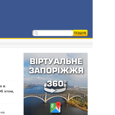
ю в
б этом,
 на