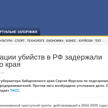
ІРТУАЛЬНЕ ЗАПОРІЖЖЯ
УЛЬТУРА
СПОРТ
ТЕХНОЛОГІЇ
ЕКОНОМІКА
БІЗНЕС
КУРЙОЗИ
ТОП
зации убийств в РФ задержали
о края
2:41
губернатора Хабаровского края Сергея Фургала по подозрени
редпринимателей. Против него возбуждено уголовное дело. О
общает
ТАСС
.
анизованной преступной группе, действовавшей в 2004-2005 годах