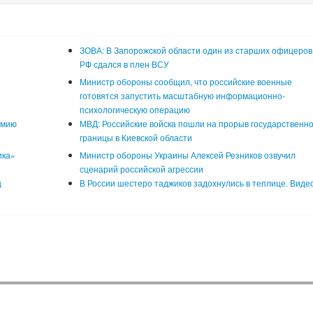
ЗОВА: В Запорожской области один из старших офицеров
РФ сдался в плен ВСУ
Министр обороны сообщил, что российские военные
готовятся запустить масштабную информационно-
психологическую операцию
рмию
МВД: Российские войска пошли на прорыв государственн
границы в Киевской области
ика»
Министр обороны Украины Алексей Резников озвучил
сценарий российской агрессии
ц
В России шестеро таджиков задохнулись в теплице. Виде