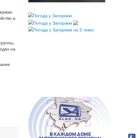
держан
йство и
группы,
одах на
ранее