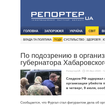
ГОЛОВНА
ЗАПОРІЖЖЯ
УКРАЇНА
СВІТ
В
ВЛАДА ТА ПОЛІТИКА
ПОДІЇ
СУСПІЛЬСТВО
ЗДОРОВ'Я
К
По подозрению в органи
губернатора Хабаровског
РепортерUA
09 Июл 2020 - 1
Следком РФ задержал 
организации убийств п
в четверг, 9 июля, со
Сообщается, что Фургал стал фигурантом дела об орг