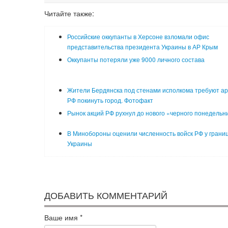
Читайте также:
Российские оккупанты в Херсоне взломали офис
представительства президента Украины в АР Крым
Оккупанты потеряли уже 9000 личного состава
Жители Бердянска под стенами исполкома требуют а
РФ покинуть город. Фотофакт
Рынок акций РФ рухнул до нового «черного понедельн
В Минобороны оценили численность войск РФ у грани
Украины
ДОБАВИТЬ КОММЕНТАРИЙ
Ваше имя
*