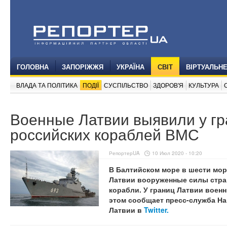
ГОЛОВНА
ЗАПОРІЖЖЯ
УКРАЇНА
СВІТ
ВІРТУАЛЬН
ВЛАДА ТА ПОЛІТИКА
ПОДІЇ
СУСПІЛЬСТВО
ЗДОРОВ'Я
КУЛЬТУРА
Военные Латвии выявили у гр
российских кораблей ВМС
РепортерUA
10 Июл 2020 - 10:20
В Балтийском море в шести мор
Латвии вооруженные силы стра
корабли. У границ Латвии воен
этом сообщает пресс-служба Н
Латвии в
Twitter.