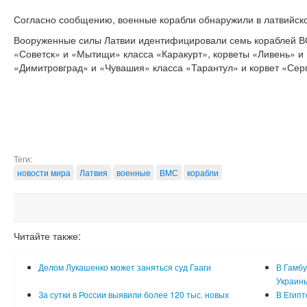
Согласно сообщению, военные корабли обнаружили в латвийско
Вооруженные силы Латвии идентифицировали семь кораблей В
«Советск» и «Мытищи» класса «Каракурт», корветы «Ливень» и
«Димитровград» и «Чувашия» класса «Тарантул» и корвет «Сер
Теги:
новости мира
Латвия
военные
ВМС
корабли
Читайте также:
Делом Лукашенко может заняться суд Гааги
В Гамбу
Украин
За сутки в России выявили более 120 тыс. новых
В Египт