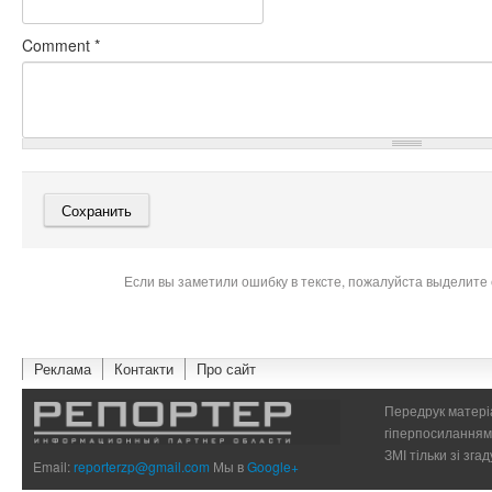
Comment
*
Если вы заметили ошибку в тексте, пожалуйста выделите 
Реклама
Контакти
Про сайт
Передрук матеріа
гіперпосиланням 
ЗМІ тільки зі зг
Email:
reporterzp@gmail.com
Мы в
Google+