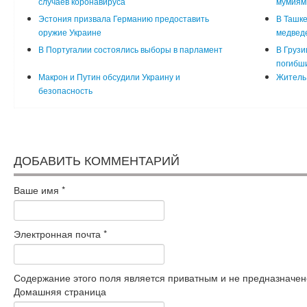
случаев коронавируса
мумиям
Эстония призвала Германию предоставить
В Ташке
оружие Украине
медвед
В Португалии состоялись выборы в парламент
В Грузи
погибш
Макрон и Путин обсудили Украину и
Житель 
безопасность
ДОБАВИТЬ КОММЕНТАРИЙ
Ваше имя
*
Электронная почта
*
Содержание этого поля является приватным и не предназначено
Домашняя страница