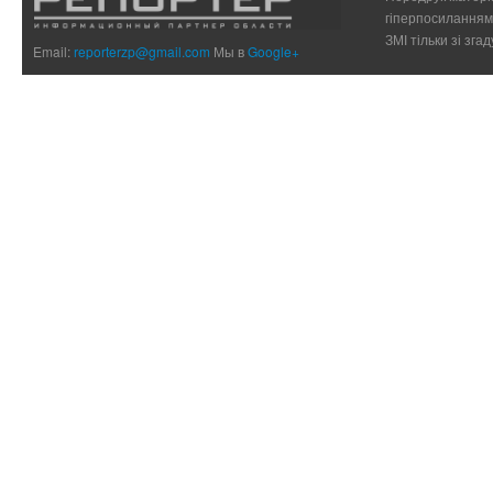
гіперпосиланням 
ЗМІ тільки зі зг
Email:
reporterzp@gmail.com
Мы в
Google+