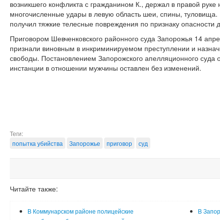
возникшего конфликта с гражданином К., держал в правой руке
многочисленные удары в левую область шеи, спины, туловища.
получил тяжкие телесные повреждения по признаку опасности д
Приговором Шевченковского районного суда Запорожья 14 апре
признали виновным в инкриминируемом преступлении и назначи
свободы. Постановлением Запорожского апелляционного суда от
инстанции в отношении мужчины оставлен без изменений.
Теги:
попытка убийства
Запорожье
приговор
суд
Читайте также:
В Коммунарском районе полицейские
В Запор