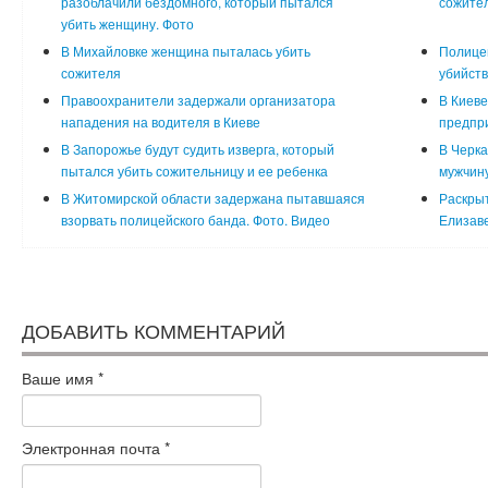
разоблачили бездомного, который пытался
сожител
убить женщину. Фото
В Михайловке женщина пыталась убить
Полицей
сожителя
убийств
Правоохранители задержали организатора
В Киеве
нападения на водителя в Киеве
предпр
В Запорожье будут судить изверга, который
В Черка
пытался убить сожительницу и ее ребенка
мужчину
В Житомирской области задержана пытавшаяся
Раскрыт
взорвать полицейского банда. Фото. Видео
Елизаве
ДОБАВИТЬ КОММЕНТАРИЙ
Ваше имя
*
Электронная почта
*