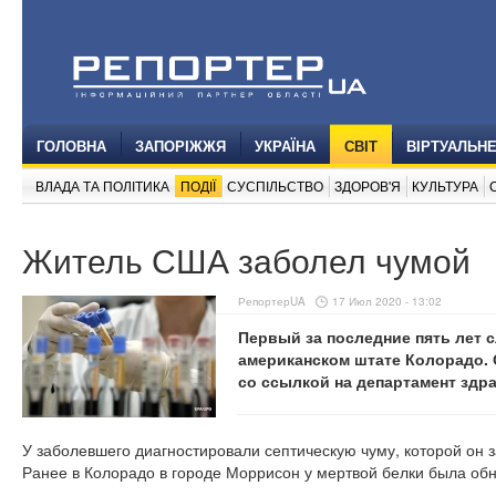
ГОЛОВНА
ЗАПОРІЖЖЯ
УКРАЇНА
СВІТ
ВІРТУАЛЬН
ВЛАДА ТА ПОЛІТИКА
ПОДІЇ
СУСПІЛЬСТВО
ЗДОРОВ'Я
КУЛЬТУРА
Житель США заболел чумой
РепортерUA
17 Июл 2020 - 13:02
Первый за последние пять лет 
американском штате Колорадо.
со ссылкой на департамент здр
У заболевшего диагностировали септическую чуму, которой он 
Ранее в Колорадо в городе Моррисон у мертвой белки была об