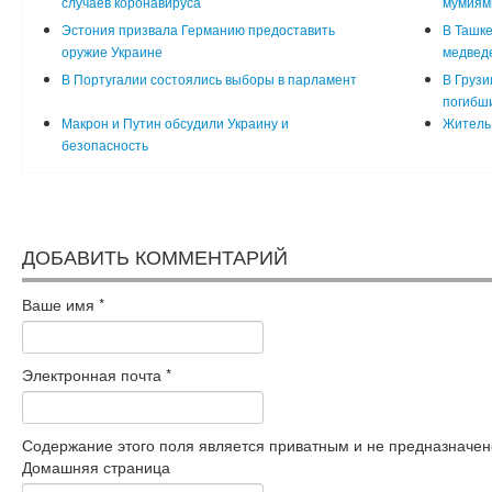
случаев коронавируса
мумиям
Эстония призвала Германию предоставить
В Ташке
оружие Украине
медвед
В Португалии состоялись выборы в парламент
В Грузи
погибш
Макрон и Путин обсудили Украину и
Житель 
безопасность
ДОБАВИТЬ КОММЕНТАРИЙ
Ваше имя
*
Электронная почта
*
Содержание этого поля является приватным и не предназначено
Домашняя страница