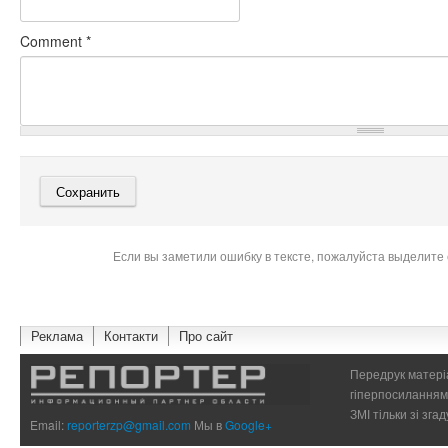
Comment
*
Если вы заметили ошибку в тексте, пожалуйста выделите 
Реклама
Контакти
Про сайт
Передрук матеріа
гіперпосиланням 
ЗМІ тільки зі зг
Email:
reporterzp@gmail.com
Мы в
Google+