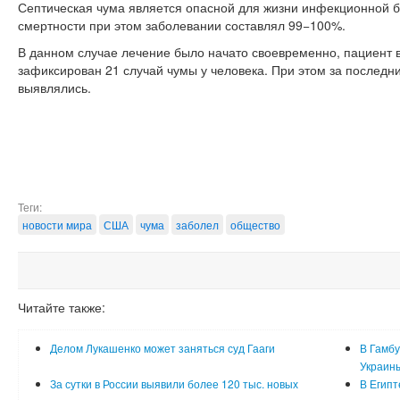
Септическая чума является опасной для жизни инфекционной б
смертности при этом заболевании составлял 99−100%.
В данном случае лечение было начато своевременно, пациент в
зафиксирован 21 случай чумы у человека. При этом за последн
выявлялись.
Теги:
новости мира
США
чума
заболел
общество
Читайте также:
Делом Лукашенко может заняться суд Гааги
В Гамбу
Украин
За сутки в России выявили более 120 тыс. новых
В Египт