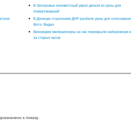
В Запорожье неизвестный украл деньги из урны для
пожертвований
летени
В Донецке сторонники ДНР разбили урны для голосовани
Фото. Видео
х
Винницкие милиционеры на час перекрыли набережную и
за старых часов
назначено к показу.