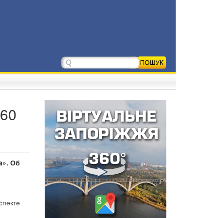
 60
a». Об
спекте