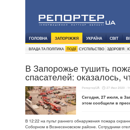
ГОЛОВНА
ЗАПОРІЖЖЯ
УКРАЇНА
СВІТ
В
ВЛАДА ТА ПОЛІТИКА
ПОДІЇ
СУСПІЛЬСТВО
ЗДОРОВ'Я
К
В Запорожье тушить пожа
спасателей: оказалось, ч
РепортерUA
27 Июл 2020 - 1
Сегодня, 27 июля, в За
этом сообщили в прес
В 12:22 на пульт раннего обнаружения пожара охран
Соборном в Вознесеновском районе. Сотрудники отел