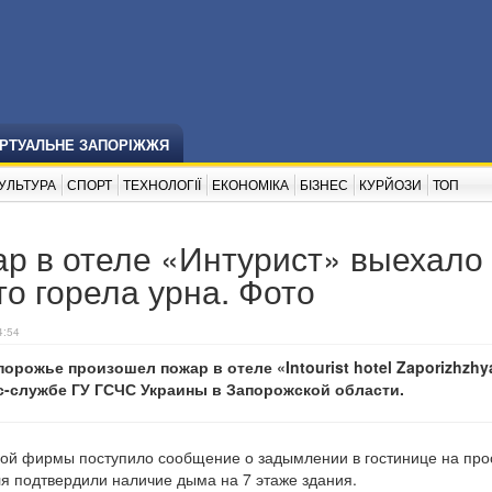
ІРТУАЛЬНЕ ЗАПОРІЖЖЯ
УЛЬТУРА
СПОРТ
ТЕХНОЛОГІЇ
ЕКОНОМІКА
БІЗНЕС
КУРЙОЗИ
ТОП
р в отеле «Интурист» выехало
то горела урна. Фото
4:54
порожье произошел пожар в отеле «Intourist hotel Zaporizhzhy
с-службе ГУ ГСЧС Украины в Запорожской области.
ной фирмы поступило сообщение о задымлении в гостинице на про
я подтвердили наличие дыма на 7 этаже здания.