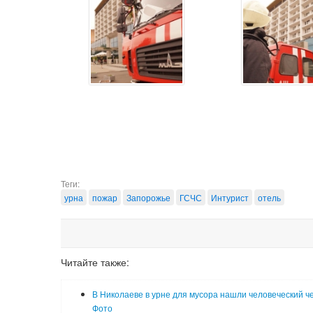
Теги:
урна
пожар
Запорожье
ГСЧС
Интурист
отель
Читайте также:
В Николаеве в урне для мусора нашли человеческий ч
Фото