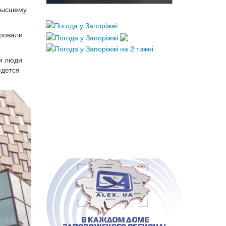
 высшему
ировали
и люди
едется