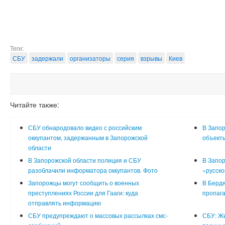
Теги:
СБУ
задержали
организаторы
серия
взрывы
Киев
Читайте также:
СБУ обнародовало видео с российским
В Запор
оккупантом, задержанным в Запорожской
объект
области
В Запорожской области полиция и СБУ
В Запор
разоблачили информатора оккупантов. Фото
«русско
Запорожцы могут сообщить о военных
В Бердя
преступлениях России для Гааги: куда
пропага
отправлять информацию
СБУ предупреждают о массовых рассылках смс-
СБУ: Ж