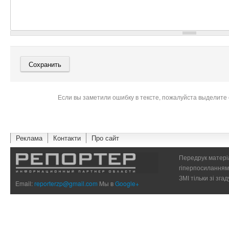
Если вы заметили ошибку в тексте, пожалуйста выделите 
Реклама
Контакти
Про сайт
Передрук матеріа
гіперпосиланням 
ЗМІ тільки зі зг
Email:
reporterzp@gmail.com
Мы в
Google+