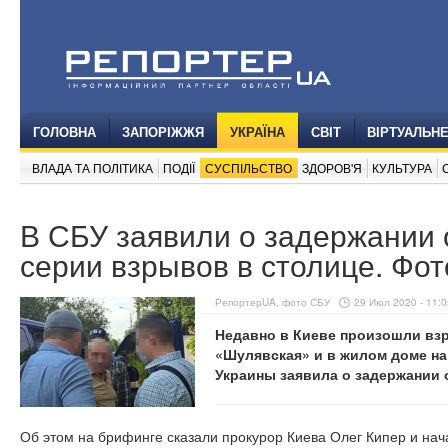
ГОЛОВНА
ЗАПОРІЖЖЯ
УКРАЇНА
СВІТ
ВІРТУАЛЬН
ВЛАДА ТА ПОЛІТИКА
ПОДІЇ
СУСПІЛЬСТВО
ЗДОРОВ'Я
КУЛЬТУРА
В СБУ заявили о задержании 
серии взрывов в столице. Фот
РепортерUA, фото СБУ
29 Июл 2020 - 11:0
Недавно в Киеве произошли вз
«Шулявская» и в жилом доме на
Украины заявила о задержании 
Об этом на брифинге сказали прокурор Киева Олег Кипер и на