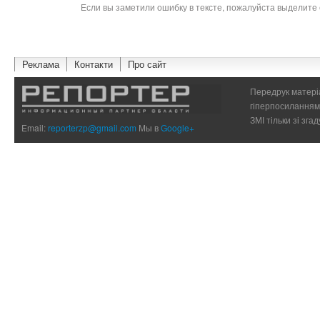
Если вы заметили ошибку в тексте, пожалуйста выделите 
Реклама
Контакти
Про сайт
Передрук матеріа
гіперпосиланням 
ЗМІ тільки зі зг
Email:
reporterzp@gmail.com
Мы в
Google+