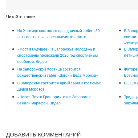
Читайте также:
На Хортице состоялся праздничный забег «30
В Запо
лет спортивные и независимые». Фото
состоит
«желту
«Мост в будущее»: в Запорожье молодежь и
В Запор
спортсмены провожали 2020 год спортивным
петици
пробегом. Видео
На запорожской Хортице состоится
Фотореп
рождественский забег «Догони Деда Мороза»
Всеукра
В Запорожье состоится яркий забег в костюмах
В США с
Дедов Морозов
«Новая Почта Гран-при»: как в Запорожье
Традици
бежали марафон. Видео
закончи
ДОБАВИТЬ КОММЕНТАРИЙ