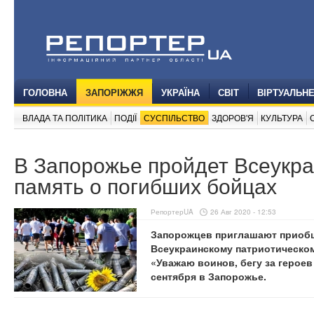
ГОЛОВНА
ЗАПОРІЖЖЯ
УКРАЇНА
СВІТ
ВІРТУАЛЬН
ВЛАДА ТА ПОЛІТИКА
ПОДІЇ
СУСПІЛЬСТВО
ЗДОРОВ'Я
КУЛЬТУРА
В Запорожье пройдет Всеукра
память о погибших бойцах
РепортерUA
26 Авг 2020 - 12:53
Запорожцев приглашают приоб
Всеукраинскому патриотическом
«Уважаю воинов, бегу за герое
сентября в Запорожье.