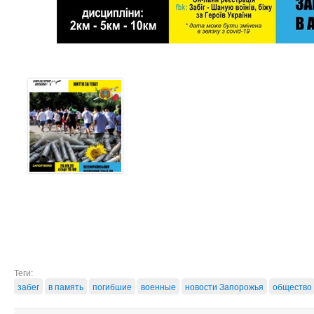
Теги:
забег
в память
погибшие
военные
новости Запорожья
общество