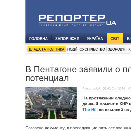
ГОЛОВНА
ЗАПОРІЖЖЯ
УКРАЇНА
СВІТ
В
ВЛАДА ТА ПОЛІТИКА
ПОДІЇ
СУСПІЛЬСТВО
ЗДОРОВ'Я
К
В Пентагоне заявили о п
потенциал
РепортерUA
02 Сен 2020 - 1
На протяжении следую
данный момент в КНР 
T
he Hill
со ссылкой на 
Согласно документу, в последующие пять лет военные