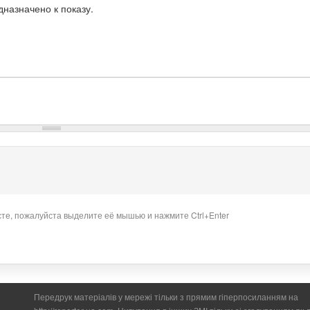
назначено к показу.
сте, пожалуйста выделите её мышью и нажмите Ctrl+Enter
Передрук матеріалів у мережі тільки з прямим гіперпосиланням на