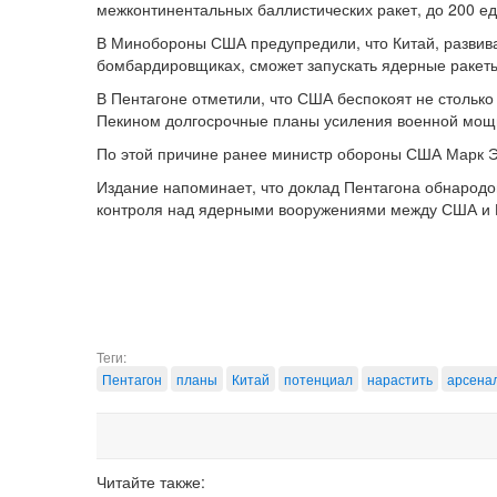
межконтинентальных баллистических ракет, до 200 ед
В Минобороны США предупредили, что Китай, развива
бомбардировщиках, сможет запускать ядерные ракеты 
В Пентагоне отметили, что США беспокоят не стольк
Пекином долгосрочные планы усиления военной мощ
По этой причине ранее министр обороны США Марк Э
Издание напоминает, что доклад Пентагона обнародо
контроля над ядерными вооружениями между США и Р
Теги:
Пентагон
планы
Китай
потенциал
нарастить
арсена
Читайте также: