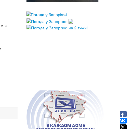
уемые
е