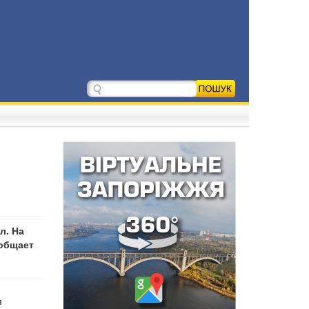
л. На
ообщает
я