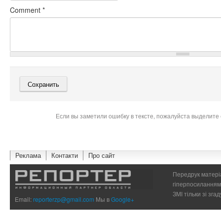
Comment
*
Если вы заметили ошибку в тексте, пожалуйста выделите 
Реклама
Контакти
Про сайт
Передрук матеріа
гіперпосиланням 
ЗМІ тільки зі зг
Email:
reporterzp@gmail.com
Мы в
Google+