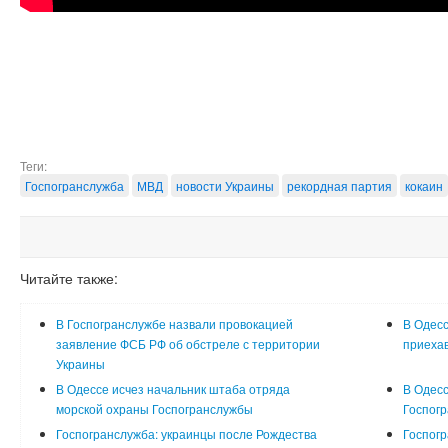
Теги:
Госпогранслужба
МВД
новости Украины
рекордная партия
кокаин
Читайте также:
В Госпогранслужбе назвали провокацией
В Одесс
заявление ФСБ РФ об обстреле с территории
приехав
Украины
В Одессе исчез начальник штаба отряда
В Одес
морской охраны Госпогранслужбы
Госпог
Госпогранслужба: украинцы после Рождества
Госпогр