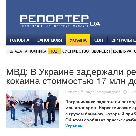
ГОЛОВНА
ЗАПОРІЖЖЯ
УКРАЇНА
СВІТ
ВІРТУАЛЬН
ВЛАДА ТА ПОЛІТИКА
ПОДІЇ
СУСПІЛЬСТВО
ЗДОРОВ'Я
КУЛЬТУРА
МВД: В Украине задержали р
кокаина стоимостью 17 млн д
РепортерUA, видео Госпогранслужба
09 Се
Пограничники задержали рекор
млн долларов. Наркотические с
с грузом бананов, который приб
Об этом сообщает пресс-служб
Украины
.