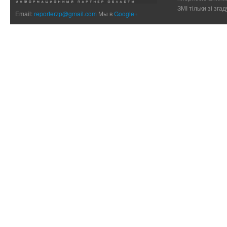
ЗМІ тільки зі зг
Email:
reporterzp@gmail.com
Мы в
Google+