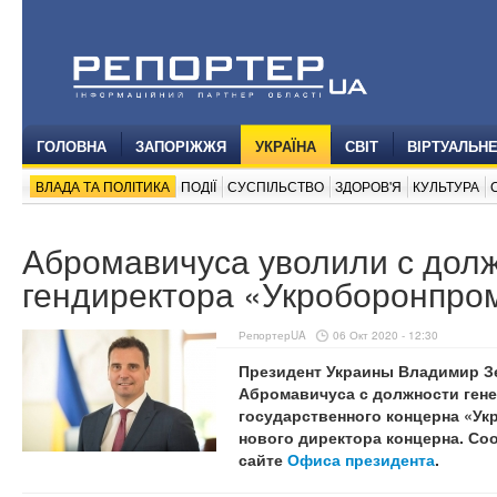
ГОЛОВНА
ЗАПОРІЖЖЯ
УКРАЇНА
СВІТ
ВІРТУАЛЬН
ВЛАДА ТА ПОЛІТИКА
ПОДІЇ
СУСПІЛЬСТВО
ЗДОРОВ'Я
КУЛЬТУРА
Абромавичуса уволили с дол
гендиректора «Укроборонпро
РепортерUA
06 Окт 2020 - 12:30
Президент Украины Владимир З
Абромавичуса с должности ген
государственного концерна «Ук
нового директора концерна. Со
сайте
Офиса президента
.