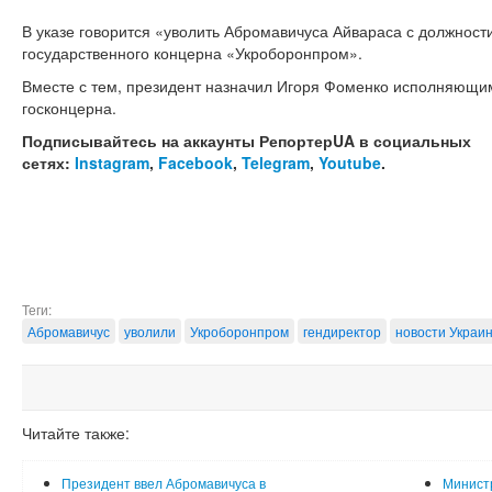
В указе говорится «уволить Абромавичуса Айвараса с должност
государственного концерна «Укроборонпром».
Вместе с тем, президент назначил Игоря Фоменко исполняющим
госконцерна.
Подписывайтесь на аккаунты РепортерUA в социальных
сетях:
Instagram
,
Facebook
,
Telegram
,
Youtube
.
Теги:
Абромавичус
уволили
Укроборонпром
гендиректор
новости Украи
Читайте также:
Президент ввел Абромавичуса в
Министр