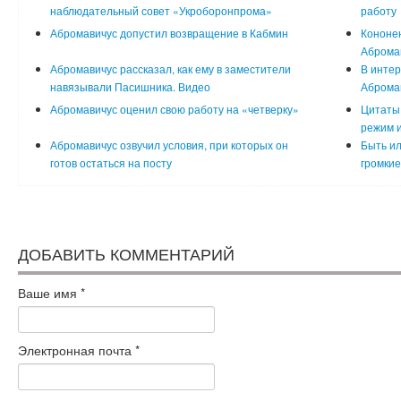
наблюдательный совет «Укроборонпрома»
работу
Абромавичус допустил возвращение в Кабмин
Кононен
Аброма
Абромавичус рассказал, как ему в заместители
В интер
навязывали Пасишника. Видео
Аброма
Абромавичус оценил свою работу на «четверку»
Цитаты 
режим и
Абромавичус озвучил условия, при которых он
Быть ил
готов остаться на посту
громкие
ДОБАВИТЬ КОММЕНТАРИЙ
Ваше имя
*
Электронная почта
*