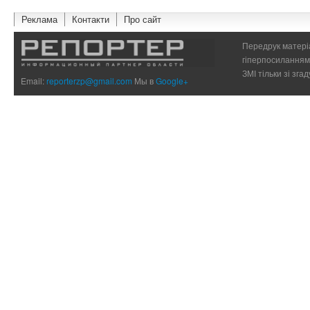
Реклама
Контакти
Про сайт
Передрук матеріа
гіперпосиланням 
ЗМІ тільки зі зг
Email:
reporterzp@gmail.com
Мы в
Google+