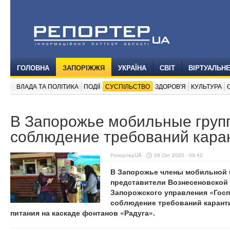
ГОЛОВНА
ЗАПОРІЖЖЯ
УКРАЇНА
СВІТ
ВІРТУАЛЬН
ВЛАДА ТА ПОЛІТИКА
ПОДІЇ
СУСПІЛЬСТВО
ЗДОРОВ'Я
КУЛЬТУРА
В Запорожье мобильные груп
соблюдение требований кара
РепортерUA
09 Окт 2020 - 09:42
В Запорожье члены мобильной 
представители Вознесеновской
Запорожского управления «Гос
соблюдение требований карант
питания на каскаде фонтанов «Радуга».