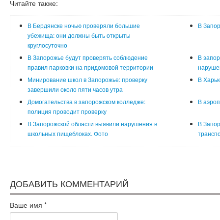
Читайте также:
В Бердянске ночью проверяли большие
В Запор
убежища: они должны быть открыты
круглосуточно
В Запорожье будут проверять соблюдение
В запор
правил парковки на придомовой территории
наруше
Минирование школ в Запорожье: проверку
В Харьк
завершили около пяти часов утра
Домогательства в запорожском колледже:
В аэроп
полиция проводит проверку
В Запорожской области выявили нарушения в
В Запо
школьных пищеблоках. Фото
транспо
ДОБАВИТЬ КОММЕНТАРИЙ
Ваше имя
*