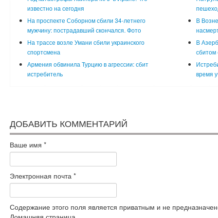
известно на сегодня
пешехо
На проспекте Соборном сбили 34-летнего
В Возне
мужчину: пострадавший скончался. Фото
насмерт
На трассе возле Умани сбили украинского
В Азер
спортсмена
сбитом
Армения обвинила Турцию в агрессии: сбит
Истреби
истребитель
время у
ДОБАВИТЬ КОММЕНТАРИЙ
Ваше имя
*
Электронная почта
*
Содержание этого поля является приватным и не предназначено
Домашняя страница