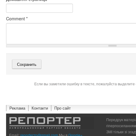
Comment
*
Если вы заметили ошибку в тексте, пожалуйста выделите 
Реклама
Контакти
Про сайт
Передрук матеріа
гіперпосиланням 
ЗМІ тільки зі зг
Email:
reporterzp@gmail.com
Мы в
Google+