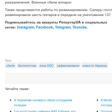
разграничения. Военные сбили аппарат.
Также продолжаются работы по разминированию. Саперы госс
разминировали шесть гектаров и передали на уничтожение 137
Подписывайтесь на аккаунты РепортерUA в социальных
сетях:
Instagram
,
Facebook
,
Telegram
,
Youtube
.
Теги:
сбили
беспилотник
зона ООС
зафиксировали
новости Украины
Читайте также:
В Чернигове насмерть сбили сотрудника
В Мелит
полиции
постра
Год катастрофы лайнера МАУ в Иране: что
Патруль