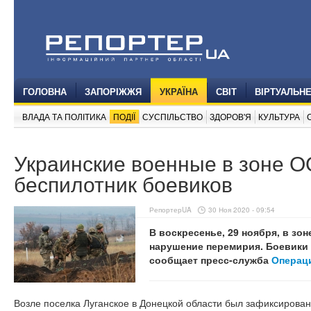
ГОЛОВНА
ЗАПОРІЖЖЯ
УКРАЇНА
СВІТ
ВІРТУАЛЬН
ВЛАДА ТА ПОЛІТИКА
ПОДІЇ
СУСПІЛЬСТВО
ЗДОРОВ'Я
КУЛЬТУРА
Украинские военные в зоне 
беспилотник боевиков
РепортерUA
30 Ноя 2020 - 09:54
В воскресенье, 29 ноября, в з
нарушение перемирия. Боевики 
сообщает пресс-служба
Операц
Возле поселка Луганское в Донецкой области был зафиксирован