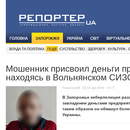
ГОЛОВНА
ЗАПОРІЖЖЯ
УКРАЇНА
СВІТ
ВІРТУАЛЬН
ВЛАДА ТА ПОЛІТИКА
ПОДІЇ
СУСПІЛЬСТВО
ЗДОРОВ'Я
КУЛЬТУРА
Мошенник присвоил деньги п
находясь в Вольнянском СИЗ
РепортерUA
02 Дек 2020 - 12:17
В Запорожье киберполиция раз
завладении деньгами предприят
таким образом он обманул боле
Украины.