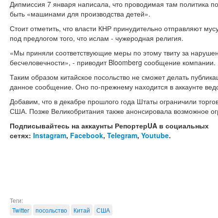
Дипмиссия 7 января написала, что проводимая там политика п
быть «машинами для производства детей».
Стоит отметить, что власти КНР принудительно отправляют мус
под предлогом того, что ислам - чужеродная религия.
«Мы приняли соответствующие меры по этому твиту за наруше
бесчеловечности», - приводит Bloomberg сообщение компании.
Таким образом китайское посольство не сможет делать публикац
данное сообщение. Оно по-прежнему находится в аккаунте ведо
Добавим, что в декабре прошлого года Штаты ограничили торго
США. Позже Великобритания также анонсировала возможное ог
Подписывайтесь на аккаунты РепортерUA в социальных
сетях:
Instagram
,
Facebook
,
Telegram
,
Youtube
.
Теги:
Twitter
посольство
Китай
США