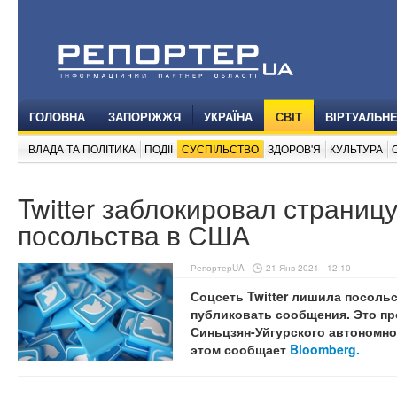
ГОЛОВНА
ЗАПОРІЖЖЯ
УКРАЇНА
СВІТ
ВІРТУАЛЬН
ВЛАДА ТА ПОЛІТИКА
ПОДІЇ
СУСПІЛЬСТВО
ЗДОРОВ'Я
КУЛЬТУРА
Twitter заблокировал страницу
посольства в США
РепортерUA
21 Янв 2021 - 12:10
Соцсеть Twitter лишила посоль
публиковать сообщения. Это пр
Синьцзян-Уйгурского автономно
этом сообщает
Bloomberg.