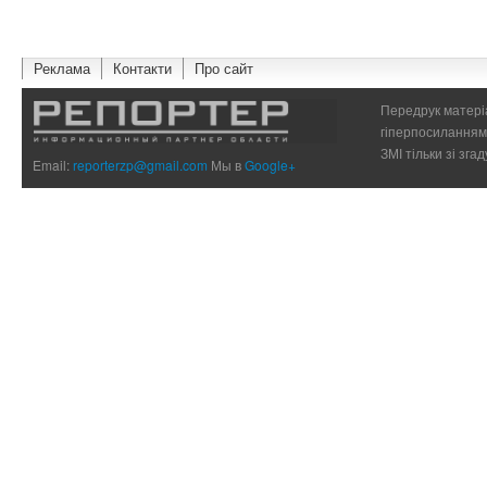
Реклама
Контакти
Про сайт
Передрук матеріа
гіперпосиланням 
ЗМІ тільки зі зг
Email:
reporterzp@gmail.com
Мы в
Google+