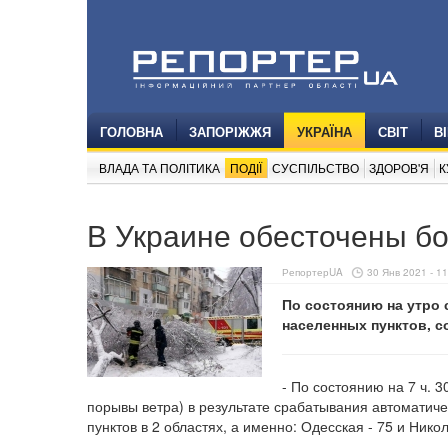
ГОЛОВНА
ЗАПОРІЖЖЯ
УКРАЇНА
СВІТ
В
ВЛАДА ТА ПОЛІТИКА
ПОДІЇ
СУСПІЛЬСТВО
ЗДОРОВ'Я
К
В Украине обесточены бо
РепортерUA
30 Янв 2021 - 11
По состоянию на утро 
населенных пунктов, с
- По состоянию на 7 ч. 
порывы ветра) в результате срабатывания автомати
пунктов в 2 областях, а именно: Одесская - 75 и Никол