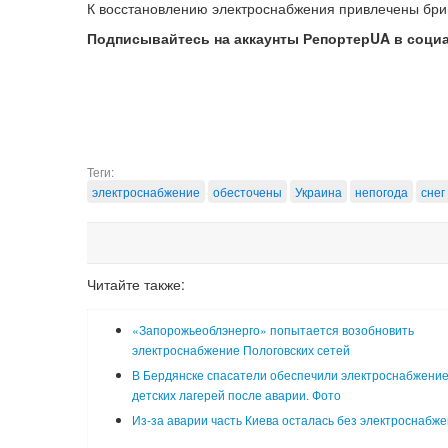
К восстановлению электроснабжения привлечены бри
Подписывайтесь на аккаунты РепортерUA в соци
Теги:
электроснабжение
обесточены
Украина
непогода
снег
Читайте также:
«Запорожьеоблэнерго» попытается возобновить
электроснабжение Пологовских сетей
В Бердянске спасатели обеспечили электроснабжени
детских лагерей после аварии. Фото
Из-за аварии часть Киева осталась без электроснабж