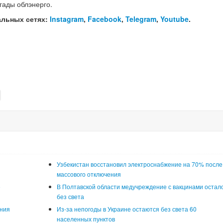
гады облэнерго.
альных сетях:
Instagram
,
Facebook
,
Telegram
,
Youtube
.
Узбекистан восстановил электроснабжение на 70% после
массового отключения
е
В Полтавской области медучреждение с вакцинами остал
без света
ения
Из-за непогоды в Украине остаются без света 60
населенных пунктов