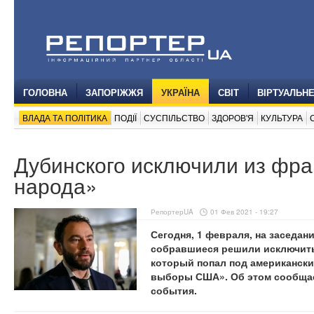
ГОЛОВНА
ЗАПОРІЖЖЯ
УКРАЇНА
СВІТ
ВІРТУАЛЬН
ВЛАДА ТА ПОЛІТИКА
ПОДІЇ
СУСПІЛЬСТВО
ЗДОРОВ'Я
КУЛЬТУРА
Дубинского исключили из фра
народа»
РепортерUA
01 Фев 2021 - 19:27
Сегодня, 1 февраля, на заседан
собравшиеся решили исключить
который попал под американски
выборы США». Об этом сообща
события.