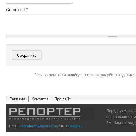
Comment
*
Если вы заметили ошибку в тексте, пожалуйста выделите 
Реклама
Контакти
Про сайт
Передрук матеріа
гіперпосиланням 
ЗМІ тільки зі зг
Email:
reporterzp@gmail.com
Мы в
Google+