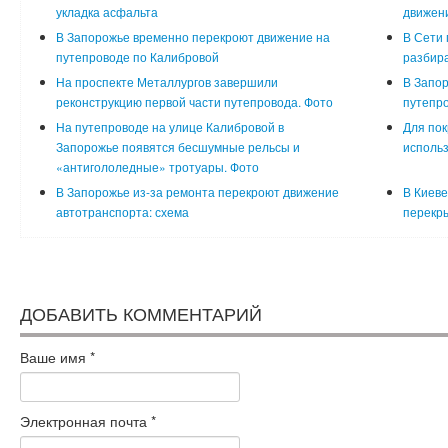
укладка асфальта
движени
В Запорожье временно перекроют движение на
В Сети 
путепроводе по Калибровой
разбира
На проспекте Металлургов завершили
В Запор
реконструкцию первой части путепровода. Фото
путепро
На путепроводе на улице Калибровой в
Для пок
Запорожье появятся бесшумные рельсы и
использ
«антигололедные» тротуары. Фото
В Запорожье из-за ремонта перекроют движение
В Киеве
автотранспорта: схема
перекры
ДОБАВИТЬ КОММЕНТАРИЙ
Ваше имя
*
Электронная почта
*