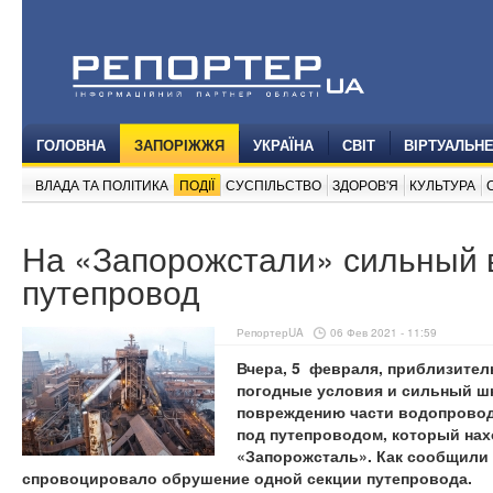
ГОЛОВНА
ЗАПОРІЖЖЯ
УКРАЇНА
СВІТ
ВІРТУАЛЬН
ВЛАДА ТА ПОЛІТИКА
ПОДІЇ
СУСПІЛЬСТВО
ЗДОРОВ'Я
КУЛЬТУРА
На «Запорожстали» сильный 
путепровод
РепортерUA
06 Фев 2021 - 11:59
Вчера, 5 февраля, приблизител
погодные условия и сильный ш
повреждению части водопрово
под путепроводом, который нах
«Запорожсталь». Как сообщили 
спровоцировало обрушение одной секции путепровода.