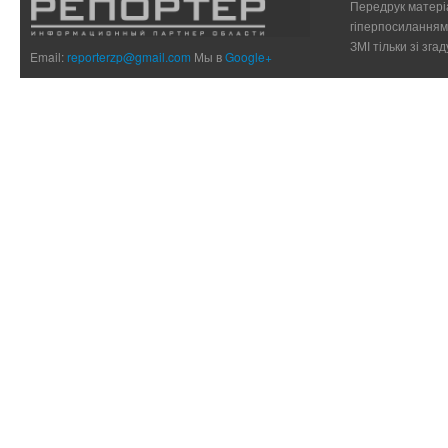
Передрук матеріа
гіперпосиланням 
ЗМІ тільки зі зг
Email:
reporterzp@gmail.com
Мы в
Google+