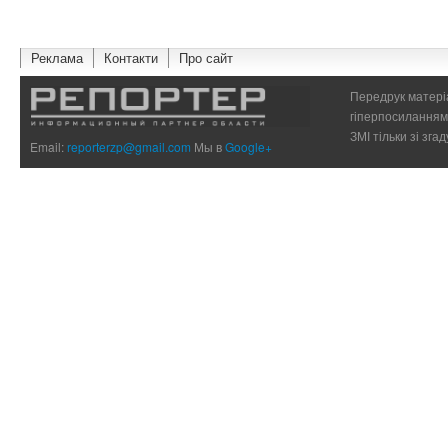
Реклама
Контакти
Про сайт
Передрук матеріа
гіперпосиланням 
ЗМІ тільки зі зг
Email:
reporterzp@gmail.com
Мы в
Google+