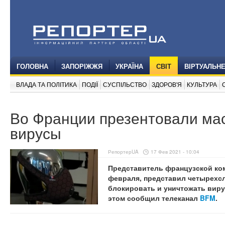
ГОЛОВНА
ЗАПОРІЖЖЯ
УКРАЇНА
СВІТ
ВІРТУАЛЬН
ВЛАДА ТА ПОЛІТИКА
ПОДІЇ
СУСПІЛЬСТВО
ЗДОРОВ'Я
КУЛЬТУРА
Во Франции презентовали ма
вирусы
РепортерUA
17 Фев 2021 - 10:04
Представитель французской комп
февраля, представил четырехс
блокировать и уничтожать виру
этом сообщил телеканал
BFM
.