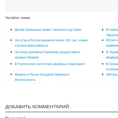
Читайте также:
Делом Лукашенко может заняться суд Гааги
В Гамбу
Украин
За сутки в России выявили более 120 тыс. новых
В Египт
случаев коронавируса
мумиям
Эстония призвала Германию предоставить
В Ташке
оружие Украине
медвед
В Португалии состоялись выборы в парламент
В Грузи
погибш
Макрон и Путин обсудили Украину и
Житель 
безопасность
ДОБАВИТЬ КОММЕНТАРИЙ
Ваше имя
*