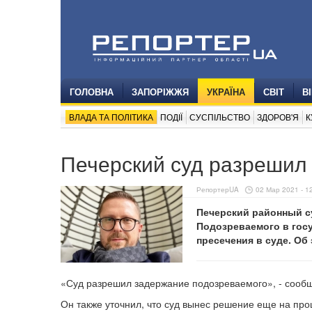
ГОЛОВНА
ЗАПОРІЖЖЯ
УКРАЇНА
СВІТ
В
ВЛАДА ТА ПОЛІТИКА
ПОДІЇ
СУСПІЛЬСТВО
ЗДОРОВ'Я
К
Печерский суд разрешил
РепортерUA
02 Мар 2021 - 1
Печерский районный с
Подозреваемого в гос
пресечения в суде. Об
«Суд разрешил задержание подозреваемого», - сообщ
Он также уточнил, что суд вынес решение еще на про