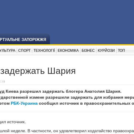
ІРТУАЛЬНЕ ЗАПОРІЖЖЯ
УЛЬТУРА
СПОРТ
ТЕХНОЛОГІЇ
ЕКОНОМІКА
БІЗНЕС
КУРЙОЗИ
ТОП
 задержать Шария
2:19
уд Киева разрешил задержать блогера Анатолия Шария.
ударственной измене разрешили задержать для избрания мер
 этом
РБК-Украина
сообщил источник в правоохранительных о
ил источник.
шлой неделе. В частности, он удовлетворил ходатайство правоохр