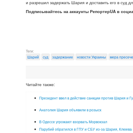
и разрешил задержать Шария и доставить его в суд д
Подписывайтесь на аккаунты РепортерUA в соци
Теги:
Шарий
суд
задержание
новости Украины
мера пресеч
Читайте также:
Президент ввел в действие санкции против Шария и Г
Анатолия Шария объявили в розыск
В Одессе угрожают взорвать Морвокзал
Парубий обратился в ГПУ и СБУ из-за Шария, Клюева 