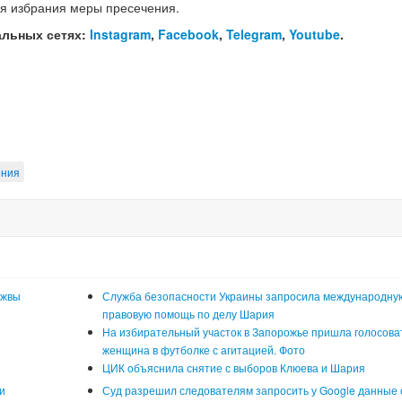
ля избрания меры пресечения.
альных сетях:
Instagram
,
Facebook
,
Telegram
,
Youtube
.
ения
ужвы
Служба безопасности Украины запросила международну
правовую помощь по делу Шария
На избирательный участок в Запорожье пришла голосова
женщина в футболке с агитацией. Фото
ЦИК объяснила снятие с выборов Клюева и Шария
и
Суд разрешил следователям запросить у Google данные 