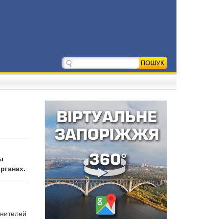
ы
рганах.
анителей