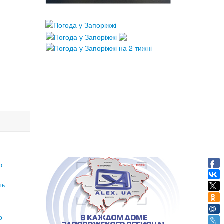
ю
ть
о