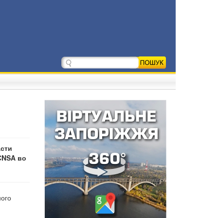
асти
CNSA во
ного