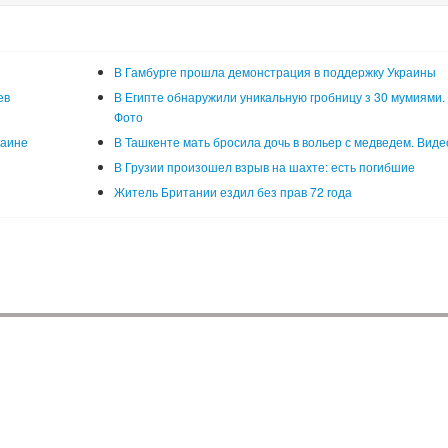
В Гамбурге прошла демонстрация в поддержку Украины
ев
В Египте обнаружили уникальную гробницу з 30 мумиями.
Фото
раине
В Ташкенте мать бросила дочь в вольер с медведем. Виде
В Грузии произошел взрыв на шахте: есть погибшие
Житель Британии ездил без прав 72 года