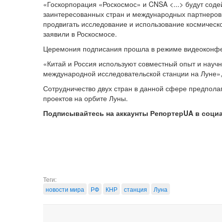
«Госкорпорация «Роскосмос» и CNSA <...> будут сод
заинтересованных стран и международных партнеров,
продвигать исследование и использование космическо
заявили в Роскосмосе.
Церемония подписания прошла в режиме видеоконф
«Китай и Россия используют совместный опыт и научн
международной исследовательской станции на Луне»,
Сотрудничество двух стран в данной сфере предполаг
проектов на орбите Луны.
Подписывайтесь на аккаунты РепортерUA в соци
Теги:
новости мира
РФ
КНР
станция
Луна