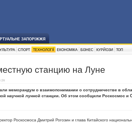
ІРТУАЛЬНЕ ЗАПОРІЖЖЯ
УЛЬТУРА
СПОРТ
ТЕХНОЛОГІЇ
ЕКОНОМІКА
БІЗНЕС
КУРЙОЗИ
ТОП
местную станцию на Луне
6:26
сали меморандум о взаимопонимании о сотрудничестве в обл
ой научной лунной станции. Об этом сообщили Роскосмос и 
ектор Роскосмоса Дмитрий Рогозин и глава Китайского националь