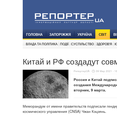
ГОЛОВНА
ЗАПОРІЖЖЯ
УКРАЇНА
СВІТ
В
ВЛАДА ТА ПОЛІТИКА
ПОДІЇ
СУСПІЛЬСТВО
ЗДОРОВ'Я
К
Китай и РФ создадут сов
РепортерUA
09 Мар 2021 - 1
Россия и Китай подпи
создания Международн
вторник, 9 марта.
Меморандум от имени правительств подписали гендир
космического управления (CNSA) Чжан Кэцзянь.