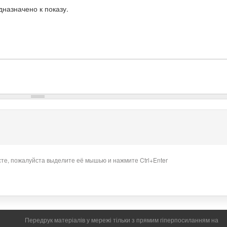
назначено к показу.
сте, пожалуйста выделите её мышью и нажмите Ctrl+Enter
Передрук матеріалів у мережі тільки з прямим гіперпосиланням на