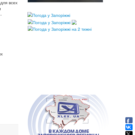
 для всех
и
-
ых