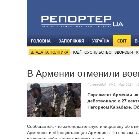
ГОЛОВНА
ЗАПОРІЖЖЯ
УКРАЇНА
СВІТ
В
ВЛАДА ТА ПОЛІТИКА
ПОДІЇ
СУСПІЛЬСТВО
ЗДОРОВ'Я
К
В Армении отменили вое
РепортерUA
24 Мар 2021 - 1
Парламент Армении на
действовало с 27 сент
Нагорном Карабахе. О
Сообщается, что законодательную инициативу об от
Армения» и «Процветающая Армения». По словам гл
исчерпал себя в политическом плане.