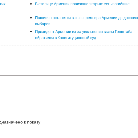
ких
В столице Армении произошел взрыв: есть погибшие
Пашинян останется в. и. о. премьера Армении до досроч
выборов
в
Президент Армении из-за увольнения главы Генштаба
обратился в Конституционный суд
назначено к показу.