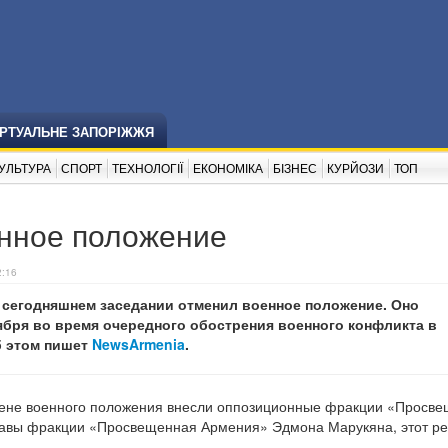
ІРТУАЛЬНЕ ЗАПОРІЖЖЯ
УЛЬТУРА
СПОРТ
ТЕХНОЛОГІЇ
ЕКОНОМІКА
БІЗНЕС
КУРЙОЗИ
ТОП
нное положение
2:16
 сегодняшнем заседании отменил военное положение. Оно
ября во время очередного обострения военного конфликта в
б этом пишет
NewsArmenia
.
мене военного положения внесли оппозиционные фракции «Просв
авы фракции «Просвещенная Армения» Эдмона Марукяна, этот р