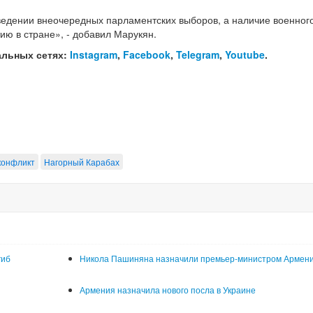
оведении внеочередных парламентских выборов, а наличие военног
ию в стране», - добавил Марукян.
альных сетях:
Instagram
,
Facebook
,
Telegram
,
Youtube
.
конфликт
Нагорный Карабах
гиб
Никола Пашиняна назначили премьер-министром Армен
Армения назначила нового посла в Украине