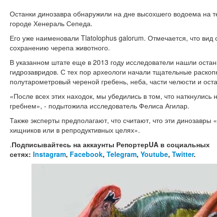
Останки динозавра обнаружили на дне высохшего водоема на т
городе Хенераль Сепеда.
Его уже наименовали Tlatolophus galorum. Отмечается, что ви
сохранению черепа животного.
В указанном штате еще в 2013 году исследователи нашли остан
гидрозавридов. С тех пор археологи начали тщательные раскоп
полутарометровый череной гребень, неба, части челюсти и оста
«После всех этих находок, мы убедились в том, что наткнулись 
гребнем», - подытожила исследователь Фелиса Агилар.
Также эксперты предполагают, что считают, что эти динозавры 
хищников или в репродуктивных целях».
.
Подписывайтесь на аккаунты РепортерUA в социальных
сетях:
Instagram
,
Facebook
,
Telegram
,
Youtube
,
Twitter
.