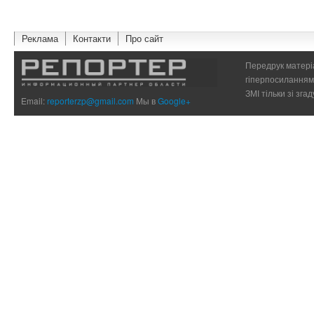
Реклама
Контакти
Про сайт
Передрук матеріа
гіперпосиланням 
ЗМІ тільки зі зг
Email:
reporterzp@gmail.com
Мы в
Google+