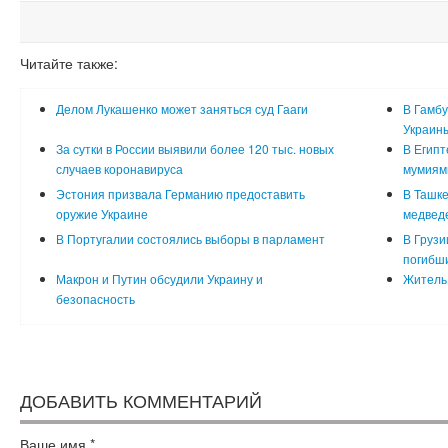
Читайте также:
Делом Лукашенко может заняться суд Гааги
В Гамбу
Украин
За сутки в России выявили более 120 тыс. новых
В Египт
случаев коронавируса
мумиям
Эстония призвала Германию предоставить
В Ташке
оружие Украине
медвед
В Португалии состоялись выборы в парламент
В Грузи
погибш
Макрон и Путин обсудили Украину и
Житель 
безопасность
ДОБАВИТЬ КОММЕНТАРИЙ
Ваше имя
*