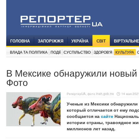
ГОЛОВНА
ЗАПОРІЖЖЯ
УКРАЇНА
СВІТ
ВІРТУАЛЬН
ВЛАДА ТА ПОЛІТИКА
ПОДІЇ
СУСПІЛЬСТВО
ЗДОРОВ'Я
КУЛЬТУРА
В Мексике обнаружили новый 
Фото
РепортерUA, фото inah.gob.mx
14 мая 2021
Ученые из Мексики обнаружили 
который отличается от ему подо
сообщается на
сайте
Националь
истории страны, травоядное жи
миллионов лет назад.