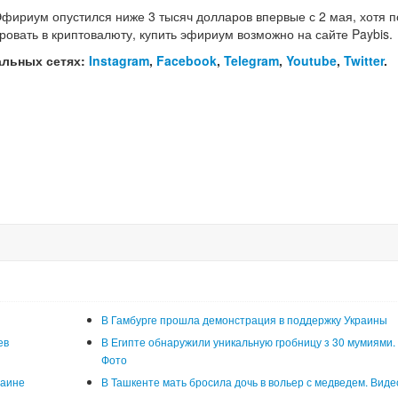
фириум опустился ниже 3 тысяч долларов впервые с 2 мая, хотя п
ровать в криптовалюту, купить эфириум возможно на сайте Paybis.
альных сетях:
Instagram
,
Facebook
,
Telegram
,
Youtube
,
Twitter
.
В Гамбурге прошла демонстрация в поддержку Украины
ев
В Египте обнаружили уникальную гробницу з 30 мумиями.
Фото
раине
В Ташкенте мать бросила дочь в вольер с медведем. Виде