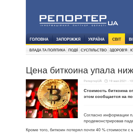
ГОЛОВНА
ЗАПОРІЖЖЯ
УКРАЇНА
СВІТ
В
ВЛАДА ТА ПОЛІТИКА
ПОДІЇ
СУСПІЛЬСТВО
ЗДОРОВ'Я
К
Цена биткоина упала ниж
РепортерUA
19 мая 2021 - 10
Стоимость биткоина о
этом сообщается на по
Согласно информации пл
продемонстрировав паден
Кроме того, биткоин потерял почти 40 % стоимости с