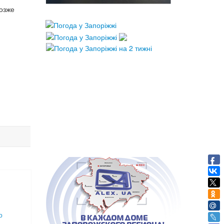
озже
о