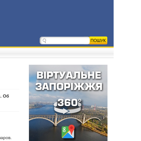
. Об
ларов.