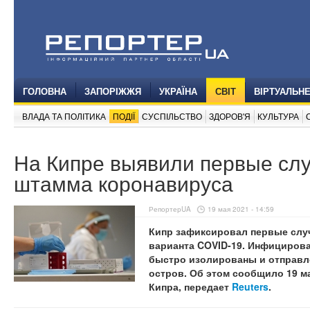
ГОЛОВНА
ЗАПОРІЖЖЯ
УКРАЇНА
СВІТ
ВІРТУАЛЬН
ВЛАДА ТА ПОЛІТИКА
ПОДІЇ
СУСПІЛЬСТВО
ЗДОРОВ'Я
КУЛЬТУРА
На Кипре выявили первые слу
штамма коронавируса
РепортерUA
19 мая 2021 - 14:59
Кипр зафиксировал первые слу
варианта COVID-19. Инфициров
быстро изолированы и отправле
остров. Об этом сообщило 19 м
Кипра, передает
Reuters
.