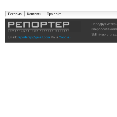
Реклама
Контакти
Про сайт
Передрук матеріа
гіперпосиланням 
ЗМІ тільки зі зг
Email:
reporterzp@gmail.com
Мы в
Google+