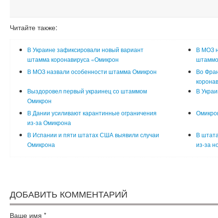
Читайте также:
В Украине зафиксировали новый вариант
В МОЗ н
штамма коронавируса «Омикрон
штаммо
В МОЗ назвали особенности штамма Омикрон
Во Фра
корона
Выздоровел первый украинец со штаммом
В Укра
Омикрон
В Дании усиливают карантинные ограничения
Омикро
из-за Омикрона
В Испании и пяти штатах США выявили случаи
В штата
Омикрона
из-за н
ДОБАВИТЬ КОММЕНТАРИЙ
Ваше имя
*