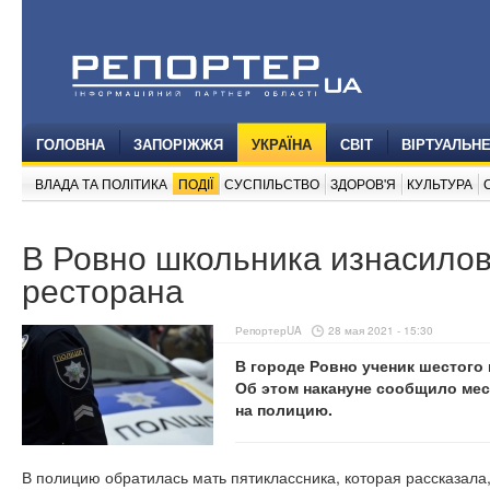
ГОЛОВНА
ЗАПОРІЖЖЯ
УКРАЇНА
СВІТ
ВІРТУАЛЬН
ВЛАДА ТА ПОЛІТИКА
ПОДІЇ
СУСПІЛЬСТВО
ЗДОРОВ'Я
КУЛЬТУРА
В Ровно школьника изнасилов
ресторана
РепортерUA
28 мая 2021 - 15:30
В городе Ровно ученик шестого 
Об этом накануне сообщило ме
на полицию.
В полицию обратилась мать пятиклассника, которая рассказала,