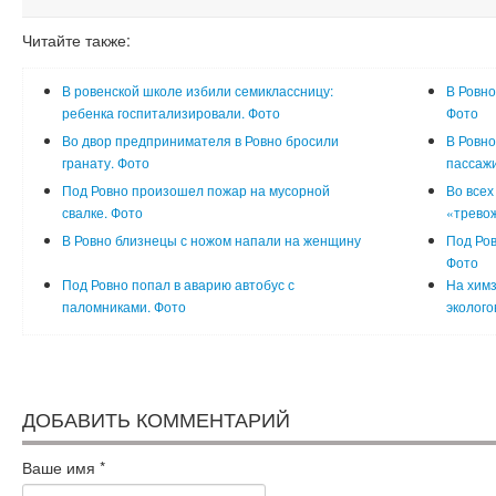
Читайте также:
В ровенской школе избили семиклассницу:
В Ровно
ребенка госпитализировали. Фото
Фото
Во двор предпринимателя в Ровно бросили
В Ровно
гранату. Фото
пассаж
Под Ровно произошел пожар на мусорной
Во всех
свалке. Фото
«трево
В Ровно близнецы с ножом напали на женщину
Под Ров
Фото
Под Ровно попал в аварию автобус с
На химз
паломниками. Фото
эколого
ДОБАВИТЬ КОММЕНТАРИЙ
Ваше имя
*