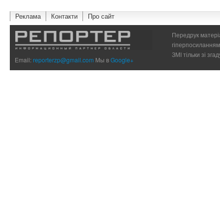
Реклама
Контакти
Про сайт
Передрук матеріа
гіперпосиланням 
ЗМІ тільки зі зг
Email:
reporterzp@gmail.com
Мы в
Google+