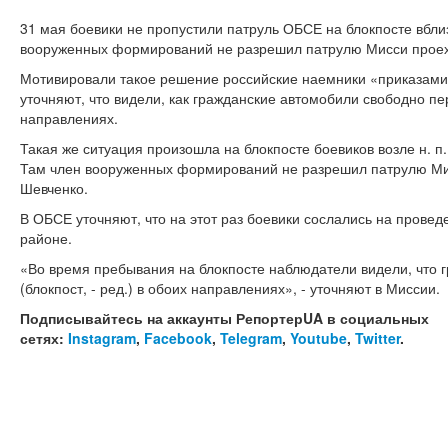
31 мая боевики не пропустили патруль ОБСЕ на блокпосте вблизи
вооруженных формирований не разрешил патрулю Мисси проеха
Мотивировали такое решение российские наемники «приказами
уточняют, что видели, как гражданские автомобили свободно пе
направлениях.
Такая же ситуация произошла на блокпосте боевиков возле н. п
Там член вооруженных формирований не разрешил патрулю Мисс
Шевченко.
В ОБСЕ уточняют, что на этот раз боевики сослались на прове
районе.
«Во время пребывания на блокпосте наблюдатели видели, что 
(блокпост, - ред.) в обоих направлениях», - уточняют в Миссии.
Подписывайтесь на аккаунты РепортерUA в социальных
сетях:
Instagram
,
Facebook
,
Telegram
,
Youtube
,
Twitter
.