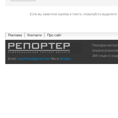
Если вы заметили ошибку в тексте, пожалуйста выделите 
Реклама
Контакти
Про сайт
Передрук матеріа
гіперпосиланням 
ЗМІ тільки зі зг
Email:
reporterzp@gmail.com
Мы в
Google+