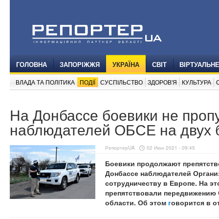
ГОЛОВНА
ЗАПОРІЖЖЯ
УКРАЇНА
СВІТ
ВІРТУАЛЬН
ВЛАДА ТА ПОЛІТИКА
ПОДІЇ
СУСПІЛЬСТВО
ЗДОРОВ'Я
КУЛЬТУРА
На Донбассе боевики не проп
наблюдателей ОБСЕ на двух 
РепортерUA
02 Июн 2021 - 09:45
Боевики продолжают препятств
Донбассе наблюдателей Организ
сотрудничеству в Европе. На эт
препятствовали передвижению 
области. Об этом
г
оворится в о