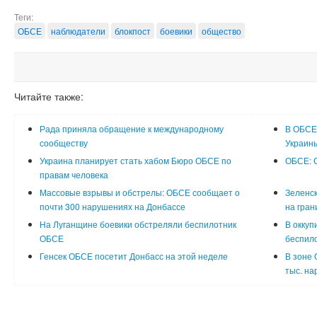
Теги:
ОБСЕ
наблюдатели
блокпост
боевики
общество
Читайте также:
Рада приняла обращение к международному
В ОБСЕ
сообществу
Украин
Украина планирует стать хабом Бюро ОБСЕ по
ОБСЕ: 
правам человека
Массовые взрывы и обстрелы: ОБСЕ сообщает о
Зеленс
почти 300 нарушениях на Донбассе
на гран
На Луганщине боевики обстреляли беспилотник
В оккуп
ОБСЕ
беспил
Генсек ОБСЕ посетит Донбасс на этой неделе
В зоне 
тыс. н