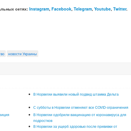
альных сетях:
Instagram
,
Facebook
,
Telegram
,
Youtube
,
Twitter
.
тво
новости Украины
В Норвегии выявили новый подвид штамма Дельта
С субботы в Норвегии отменяют все COVID-ограничения
зиция
В Норвегии одобрили вакцинацию от коронавируса для
подростков
В Норвегии за ущерб здоровью после прививки от