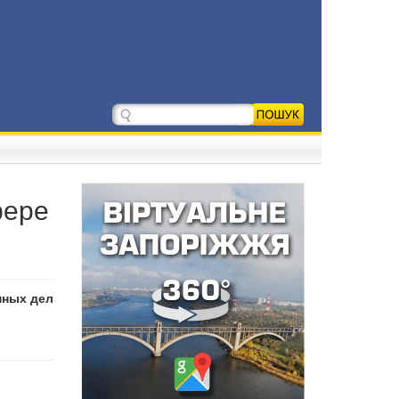
фере
нных дел
м