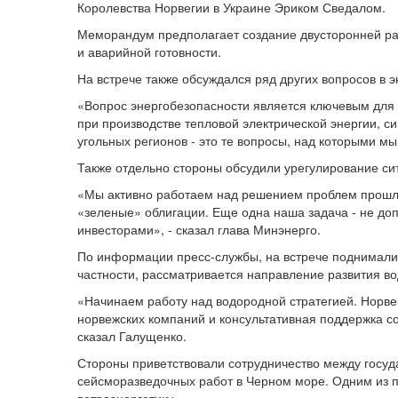
Королевства Норвегии в Украине Эриком Сведалом.
Меморандум предполагает создание двусторонней ра
и аварийной готовности.
На встрече также обсуждался ряд других вопросов в 
«Вопрос энергобезопасности является ключевым для 
при производстве тепловой электрической энергии, 
угольных регионов - это те вопросы, над которыми мы
Также отдельно стороны обсудили урегулирование си
«Мы активно работаем над решением проблем прошлы
«зеленые» облигации. Еще одна наша задача - не доп
инвесторами», - сказал глава Минэнерго.
По информации пресс-службы, на встрече поднимали
частности, рассматривается направление развития вод
«Начинаем работу над водородной стратегией. Норве
норвежских компаний и консультативная поддержка со
сказал Галущенко.
Стороны приветствовали сотрудничество между госуда
сейсморазведочных работ в Черном море. Одним из 