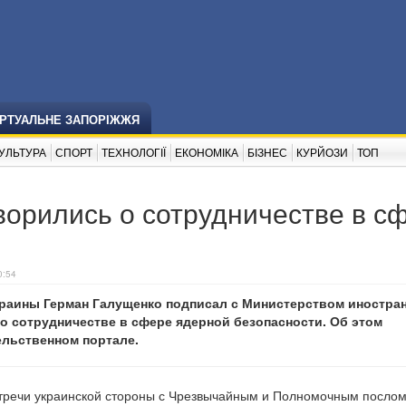
ІРТУАЛЬНЕ ЗАПОРІЖЖЯ
УЛЬТУРА
СПОРТ
ТЕХНОЛОГІЇ
ЕКОНОМІКА
БІЗНЕС
КУРЙОЗИ
ТОП
ворились о сотрудничестве в с
0:54
краины Герман Галущенко подписал с Министерством иностра
о сотрудничестве в сфере ядерной безопасности. Об этом
ельственном портале.
стречи украинской стороны с Чрезвычайным и Полномочным посло