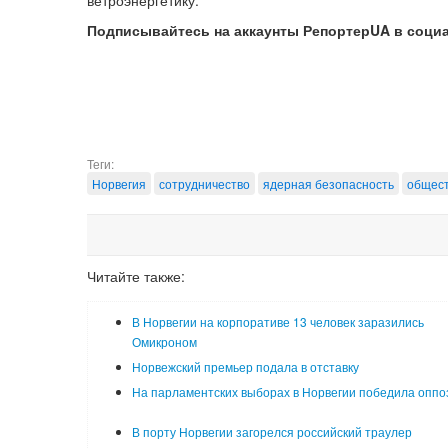
ветроэнергетику.
Подписывайтесь на аккаунты РепортерUA в соци
Теги:
Норвегия
сотрудничество
ядерная безопасность
общес
Читайте также:
В Норвегии на корпоративе 13 человек заразились
Омикроном
Норвежский премьер подала в отставку
На парламентских выборах в Норвегии победила оппо
В порту Норвегии загорелся российский траулер