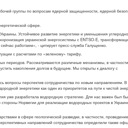
бочей группы по вопросам ядерной защищенности, ядерной безоп
энергетической сфере.
Украины. Устойчивое развитие энергетики и уменьшения углеродно
синхронизация украинской энергосистемы с ENTSO-E, трансформац
 сейчас работаем», - цитирует пресс-служба Галущенко.
туации с расчетами по «зеленому» тарифу.
х периодов. Рассматриваются различные механизмы, в частности
устить накопления долгов в будущем. Мы открыты к диалогу с
сь вопросы перспектив сотрудничества по новым направлениям. В
ородной энергетики как один из приоритетов на пути к чистой энер
гия уже разработала водородную стратегию. Для нас важен был бы
 стороны Норвегии для реализации водородных проектов в Украине
рствами в сфере геологической разведки, в частности, проведени
перспективных направлений сотрудничества определили также оф