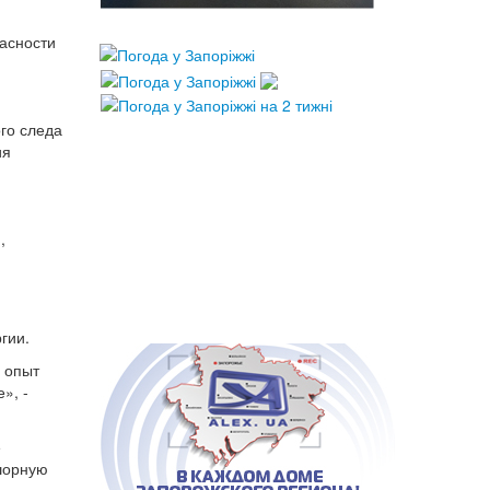
асности
го следа
ия
,
гии.
 опыт
», -
е
шорную