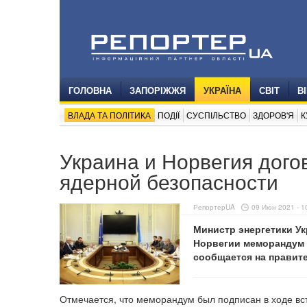
ГОЛОВНА
ЗАПОРІЖЖЯ
УКРАЇНА
СВІТ
В
ВЛАДА ТА ПОЛІТИКА
ПОДІЇ
СУСПІЛЬСТВО
ЗДОРОВ'Я
К
Украина и Норвегия дого
ядерной безопасности
РепортерUA
09 Июн 2021 - 1
Министр энергетики У
Норвегии меморандум 
сообщается на правит
Отмечается, что меморандум был подписан в ходе в