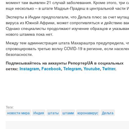
момент там выявлен 21 случай заболевания. Кроме этого, три 
еще несколько – в штате Мадхья-Прадеш в центральной части 
Эксперты в Индии предполагали, что Дельта плюс за счет мута
вируса из Южной Африки, может сопротивляться и действию ва
Однако специалисты продолжают изучение образцов и указываю
нового штамма пока нет.
Между тем администрация штата Махараштра предупредила, чт
спровоцировать третью волну COVID-19 в регионе, если населе
безопасности.
Подписывайтесь на аккаунты РепортерUA в социальных
сетях:
Instagram
,
Facebook
,
Telegram
,
Youtube
,
Twitter
.
Теги:
новости мира
Индия
штаты
штамм
коронавирус
Дельта