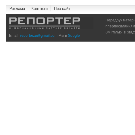
Реклама
Контакти
Про сайт
Передрук матеріа
гіперпосиланням 
ЗМІ тільки зі зг
Email:
reporterzp@gmail.com
Мы в
Google+