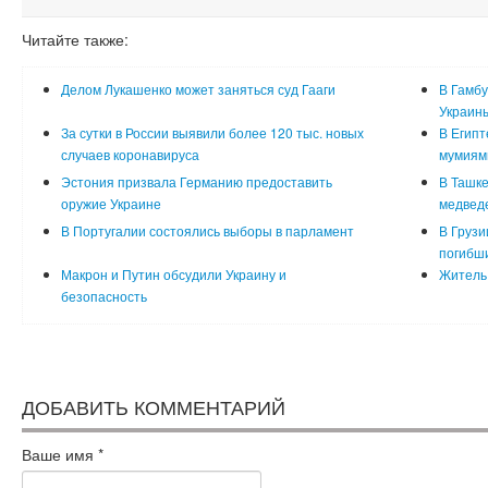
Читайте также:
Делом Лукашенко может заняться суд Гааги
В Гамбу
Украин
За сутки в России выявили более 120 тыс. новых
В Египт
случаев коронавируса
мумиям
Эстония призвала Германию предоставить
В Ташке
оружие Украине
медвед
В Португалии состоялись выборы в парламент
В Грузи
погибш
Макрон и Путин обсудили Украину и
Житель 
безопасность
ДОБАВИТЬ КОММЕНТАРИЙ
Ваше имя
*