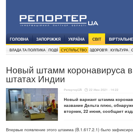
ГОЛОВНА
ЗАПОРІЖЖЯ
УКРАЇНА
СВІТ
ВІРТУАЛЬН
ВЛАДА ТА ПОЛІТИКА
ПОДІЇ
СУСПІЛЬСТВО
ЗДОРОВ'Я
КУЛЬТУРА
Новый штамм коронавируса в
штатах Индии
РепортерUA
22 Июн 2021 - 14:22
Новый вариант штамма коронав
название Дельта плюс, обнаруже
вторник, 22 июня, сообщает из
Впервые появление этого штамма (B.1.617.2.1) было зафиксир