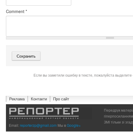
Comment
*
Если вы заметили ошибку в тексте, пожалуйста выделите 
Реклама
Контакти
Про сайт
Передрук матеріа
гіперпосиланням 
ЗМІ тільки зі зг
Email:
reporterzp@gmail.com
Мы в
Google+