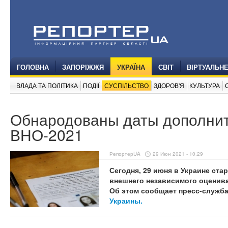
ГОЛОВНА
ЗАПОРІЖЖЯ
УКРАЇНА
СВІТ
ВІРТУАЛЬН
ВЛАДА ТА ПОЛІТИКА
ПОДІЇ
СУСПІЛЬСТВО
ЗДОРОВ'Я
КУЛЬТУРА
Обнародованы даты дополнит
ВНО-2021
РепортерUA
29 Июн 2021 - 10:29
Сегодня, 29 июня в Украине ста
внешнего независимого оценива
Об этом сообщает пресс-служб
Украины.