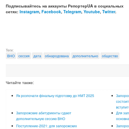
Подписывайтесь на аккаунты РепортерUA в социальных
сетях:
Instagram
,
Facebook
,
Telegram
,
Youtube
,
Twitter
.
Теги:
ВНО
сессия
дата
обнародована
дополнительно
общество
Читайте также:
Як розпочати фінальну підготовку до НМТ 2025
Запорож
состоит
вступит
Запорожские абитуриенты сдают
Для зап
дополнительную сессию ВНО
основн
Поступление-2021: для запорожских
Запорож