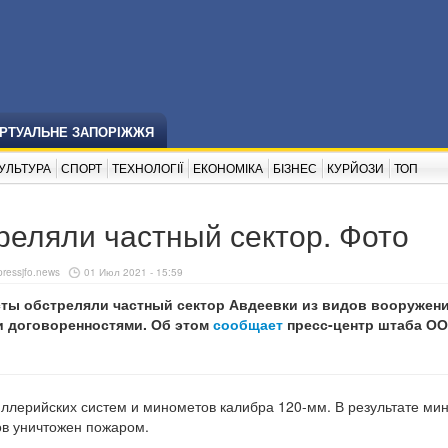
ІРТУАЛЬНЕ ЗАПОРІЖЖЯ
УЛЬТУРА
СПОРТ
ТЕХНОЛОГІЇ
ЕКОНОМІКА
БІЗНЕС
КУРЙОЗИ
ТОП
реляли частный сектор. Фото
ressjfo.news
01 Июл 2021 - 15:59
сты обстреляли частный сектор Авдеевки из видов вооружени
 договоренностями. Об этом
сообщает
пресс-центр штаба ОО
ллерийских систем и минометов калибра 120-мм. В результате ми
ов уничтожен пожаром.