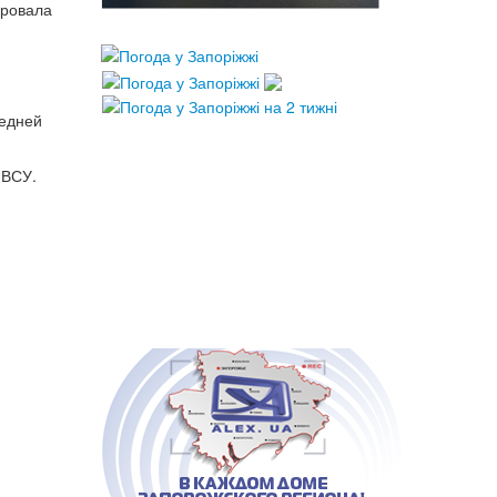
ировала
редней
 ВСУ.