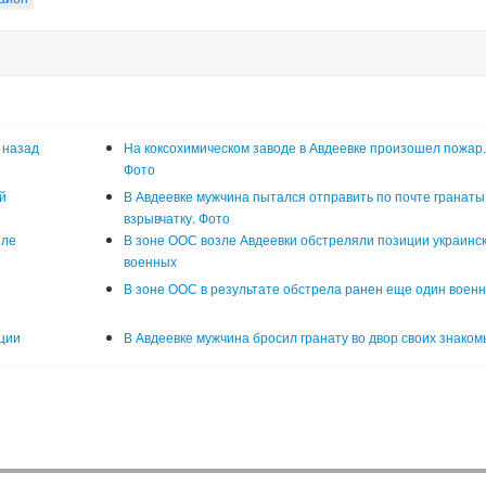
 назад
На коксохимическом заводе в Авдеевке произошел пожар
Фото
й
В Авдеевке мужчина пытался отправить по почте гранаты
взрывчатку. Фото
зле
В зоне ООС возле Авдеевки обстреляли позиции украинс
военных
В зоне ООС в результате обстрела ранен еще один воен
ции
В Авдеевке мужчина бросил гранату во двор своих знаком