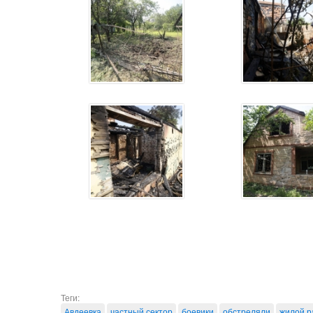
Теги:
Авдеевка
частный сектор
боевики
обстреляли
жилой р