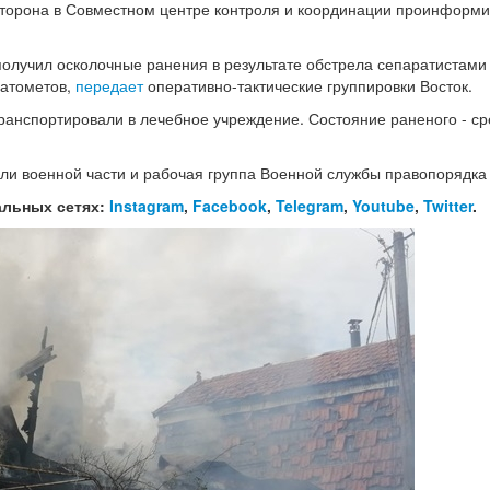
торона в Совместном центре контроля и координации проинформ
получил осколочные ранения в результате обстрела сепаратистами
натометов,
передает
оперативно-тактические группировки Восток.
анспортировали в лечебное учреждение. Состояние раненого - с
ли военной части и рабочая группа Военной службы правопорядка
альных сетях:
Instagram
,
Facebook
,
Telegram
,
Youtube
,
Twitter
.