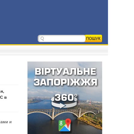
я,
С в
нами и