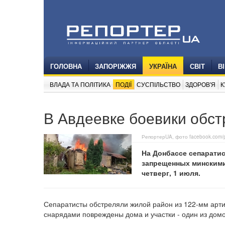
ГОЛОВНА
ЗАПОРІЖЖЯ
УКРАЇНА
СВІТ
В
ВЛАДА ТА ПОЛІТИКА
ПОДІЇ
СУСПІЛЬСТВО
ЗДОРОВ'Я
К
В Авдеевке боевики обст
РепортерUA, фото facebook.com/p
На Донбассе сепарати
запрещенных минскими
четверг, 1 июля.
Сепаратисты обстреляли жилой район из 122-мм арти
снарядами повреждены дома и участки - один из дом