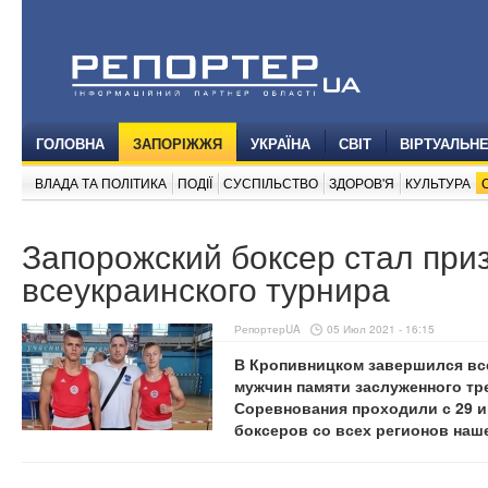
ГОЛОВНА
ЗАПОРІЖЖЯ
УКРАЇНА
СВІТ
ВІРТУАЛЬН
ВЛАДА ТА ПОЛІТИКА
ПОДІЇ
СУСПІЛЬСТВО
ЗДОРОВ'Я
КУЛЬТУРА
Запорожский боксер стал при
всеукраинского турнира
РепортерUA
05 Июл 2021 - 16:15
В Кропивницком завершился все
мужчин памяти заслуженного тр
Соревнования проходили с 29 и
боксеров со всех регионов наш