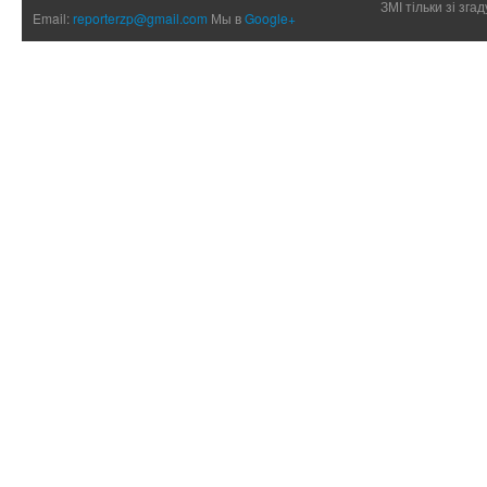
ЗМІ тільки зі зг
Email:
reporterzp@gmail.com
Мы в
Google+