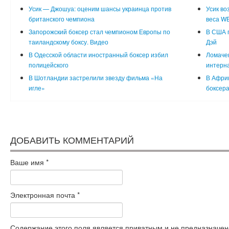
Усик — Джошуа: оценим шансы украинца против
Усик во
британского чемпиона
веса W
Запорожский боксер стал чемпионом Европы по
В США п
таиландскому боксу. Видео
Дэй
В Одесской области иностранный боксер избил
Ломачен
полицейского
интерна
В Шотландии застрелили звезду фильма «На
В Афри
игле»
боксер
ДОБАВИТЬ КОММЕНТАРИЙ
Ваше имя
*
Электронная почта
*
Содержание этого поля является приватным и не предназначено