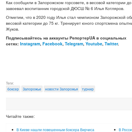
Как сообщили в Запорожском горсовете, в весовой категории до
завоевал воспитанник городской ДЮСШ № 6 Илья Котляров.
Отметим, что в 2020 году Илья стал чемпионом Запорожской обл
весовой категории до 75 кг. Тренирует юного спортсмена опытн
Жуков.
Подписывайтесь на аккаунты РепортерUA в социальных
сетях:
Instagram
,
Facebook
,
Telegram
,
Youtube
,
Twitter
.
Теги:
боксер
Запорожье
новости Запорожья
турнир
Читайте также:
В Киеве нашли повешенным боксера Вирчиса
В Росси