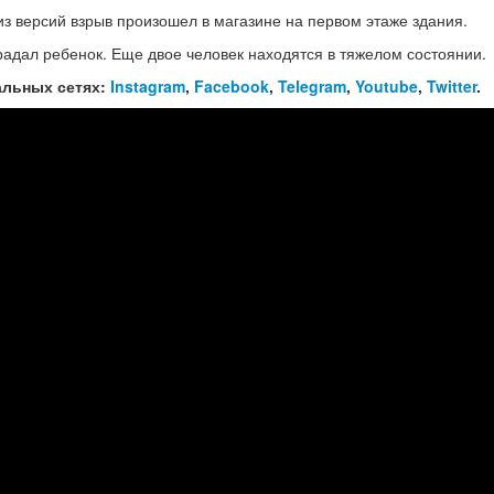
з версий взрыв произошел в магазине на первом этаже здания.
радал ребенок. Еще двое человек находятся в тяжелом состоянии.
альных сетях:
Instagram
,
Facebook
,
Telegram
,
Youtube
,
Twitter
.