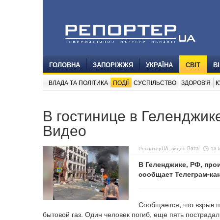
ГОЛОВНА
ЗАПОРІЖЖЯ
УКРАЇНА
СВІТ
В
ВЛАДА ТА ПОЛІТИКА
ПОДІЇ
СУСПІЛЬСТВО
ЗДОРОВ'Я
К
В гостинице в Геленджик
Видео
РепортерUA, видео Baza
13 
В Геленджике, РФ, про
сообщает Телеграм-ка
Сообщается, что взрыв 
бытовой газ. Один человек погиб, еще пять пострадал