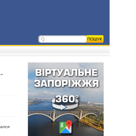
.
вался