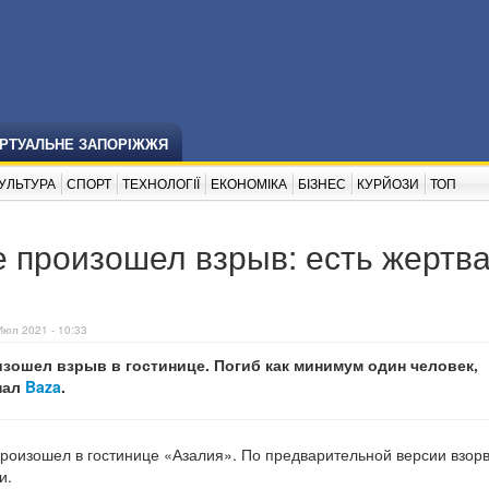
ІРТУАЛЬНЕ ЗАПОРІЖЖЯ
УЛЬТУРА
СПОРТ
ТЕХНОЛОГІЇ
ЕКОНОМІКА
БІЗНЕС
КУРЙОЗИ
ТОП
е произошел взрыв: есть жертва
Июл 2021 - 10:33
изошел взрыв в гостинице. Погиб как минимум один человек,
нал
Baza
.
произошел в гостинице «Азалия». По предварительной версии взор
и.