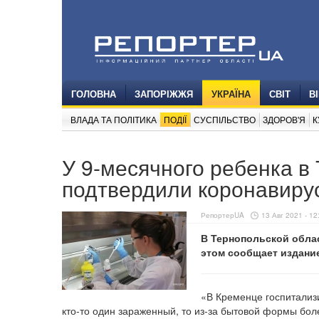
ГОЛОВНА
ЗАПОРІЖЖЯ
УКРАЇНА
СВІТ
В
ВЛАДА ТА ПОЛІТИКА
ПОДІЇ
СУСПІЛЬСТВО
ЗДОРОВ'Я
К
У 9-месячного ребенка в
подтвердили коронавиру
РепортерUA
13 Авг 2021 - 12
В Тернопольской обла
этом сообщает издани
«В Кременце госпитализ
кто-то один зараженный, то из-за бытовой формы бол