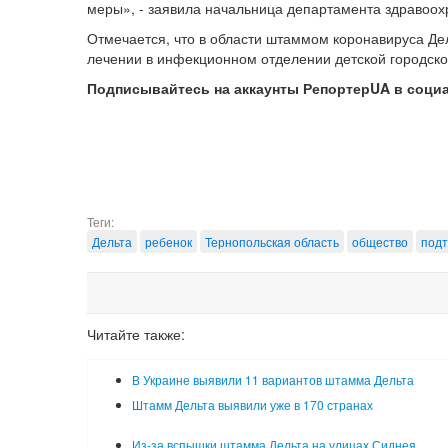
меры», - заявила начальница департамента здравоо
Отмечается, что в области штаммом коронавируса Де
лечении в инфекционном отделении детской городско
Подписывайтесь на аккаунты РепортерUA в соци
Теги:
Дельта
ребенок
Тернопольская область
общество
под
Читайте также:
В Украине выявили 11 вариантов штамма Дельта
Штамм Дельта выявили уже в 170 странах
Из-за вспышки штамма Дельта на улицах Сиднея