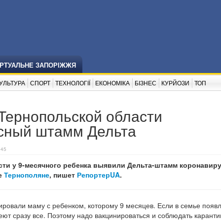
ІРТУАЛЬНЕ ЗАПОРІЖЖЯ
УЛЬТУРА
СПОРТ
ТЕХНОЛОГІЇ
ЕКОНОМІКА
БІЗНЕС
КУРЙОЗИ
ТОП
 Тернопольской области
сный штамм Дельта
:45
сти у 9-месячного ребенка выявили Дельта-штамм коронавиру
е
Тернополяне
, пишет
РепортерUA
.
ировали маму с ребенком, которому 9 месяцев. Если в семье появ
еют сразу все. Поэтому надо вакцинироваться и соблюдать карант