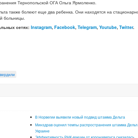
хранения Тернопольской ОГА Ольга Ярмоленко.
льта также болеют еще два ребенка. Они находятся на стационарн
й больницы.
альных сетях:
Instagram
,
Facebook
,
Telegram
,
Youtube
,
Twitter
.
твердили
В Норвегии выявили новый подвид штамма Дельта
Минздрав оценил темпы распространения штамма Дельт
Украине
Эффективность РНК-вакцин от коронавируса снизилась