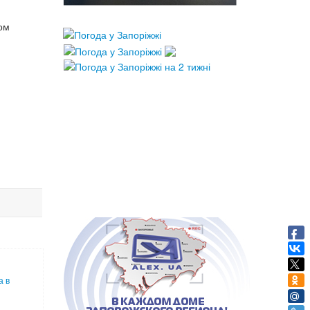
ом
а в