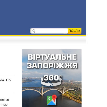
са. Об
ляется
инные