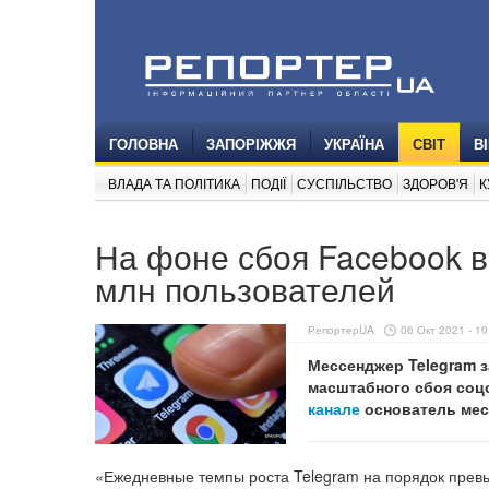
ГОЛОВНА
ЗАПОРІЖЖЯ
УКРАЇНА
СВІТ
В
ВЛАДА ТА ПОЛІТИКА
ПОДІЇ
СУСПІЛЬСТВО
ЗДОРОВ'Я
К
На фоне сбоя Facebook в
млн пользователей
РепортерUA
06 Окт 2021 - 10
Мессенджер Telegram 
масштабного сбоя соц
канале
основатель месс
«Ежедневные темпы роста Telegram на порядок превы