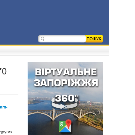
70
ram-
других