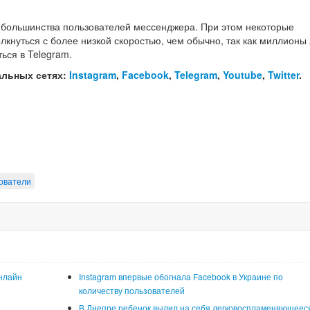
я большинства пользователей мессенджера. При этом некоторые
кнуться с более низкой скоростью, чем обычно, так как миллионы
ься в Telegram.
альных сетях:
Instagram
,
Facebook
,
Telegram
,
Youtube
,
Twitter
.
ователи
нлайн
Instagram впервые обогнала Facebook в Украине по
количеству пользователей
В Днепре ребенок вылил на себя легковоспламеняющеес