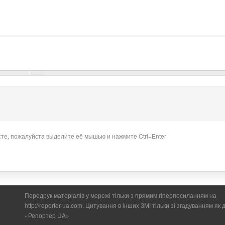
сте, пожалуйста выделите её мышью и нажмите Ctrl+Enter
Передрук матеріалів у мережі тільки з прямим гіперпосиланням на
http://reporter-ua.com. Цитування в інших ЗМІ тільки зі згадуванням як
«Репортер UA»