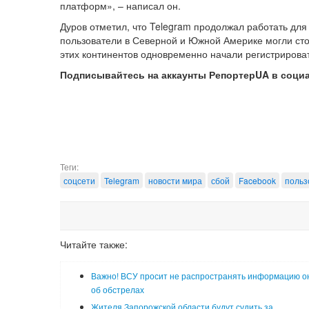
платформ», – написал он.
Дуров отметил, что Telegram продолжал работать дл
пользователи в Северной и Южной Америке могли стол
этих континентов одновременно начали регистрироват
Подписывайтесь на аккаунты РепортерUA в соци
Теги:
соцсети
Telegram
новости мира
сбой
Facebook
польз
Читайте также:
Важно! ВСУ просит не распространять информацию о
об обстрелах
Жителя Запорожской области будут судить за