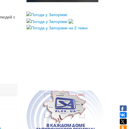
 людей с
я