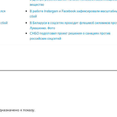
вещество
ился
В работе Instargam и Facebook зафиксировали масштабн
сбой
 сбой
В Беларуси в соцсетях проходит флешмоб силовиков про
Лукашенко. Фото
СНБО подготовил проект решения о санкциях против
российских соцсетей
назначено к показу.