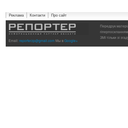
Реклама
Контакти
Про сайт
Передрук матеріа
гіперпосиланням 
ЗМІ тільки зі зг
Email:
reporterzp@gmail.com
Мы в
Google+