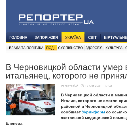
ГОЛОВНА
ЗАПОРІЖЖЯ
УКРАЇНА
СВІТ
ВІРТУАЛЬН
ВЛАДА ТА ПОЛІТИКА
ПОДІЇ
СУСПІЛЬСТВО
ЗДОРОВ'Я
КУЛЬТУРА
В Черновицкой области умер 
итальянец, которого не приня
РепортерUA
13 Окт 2021 - 17:02
В Черновицкой области в маши
Италии, которого не смогли пр
районной и Черновицкой облас
сообщает
Укринформ
со ссылко
экстренной медицинской помощ
Еленева.