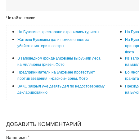
Читайте также:
На Буковине в ресторане отравились туристы
На Буко
Жителю Буковины дали пожизненное за
На Буко
убийство матери и сестры
припарк
Фото
В заповедном фонде Буковины вырубили леса
Из запо
на миллионы гривен. Фото
на милл
Предприниматели на Буковине протестуют
Во мног
против введения «красной» зоны. Фото
граната
ВАКС закрыл уже девять дел по недостоверному
Президе
декларированию
на Буко
ДОБАВИТЬ КОММЕНТАРИЙ
Ваше имя
*