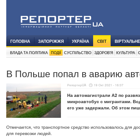
ГОЛОВНА
ЗАПОРІЖЖЯ
УКРАЇНА
СВІТ
ВІРТУАЛЬН
ВЛАДА ТА ПОЛІТИКА
ПОДІЇ
СУСПІЛЬСТВО
ЗДОРОВ'Я
КУЛЬТУРА
В Польше попал в аварию авт
РепортерUA
19 Окт 2021 - 16:07
На автомагистрали А2 по развя
микроавтобус с мигрантами. Во
его уже задержали. Об этом пи
Отмечается, что транспортное средство использовалось для до
для перевозки людей.