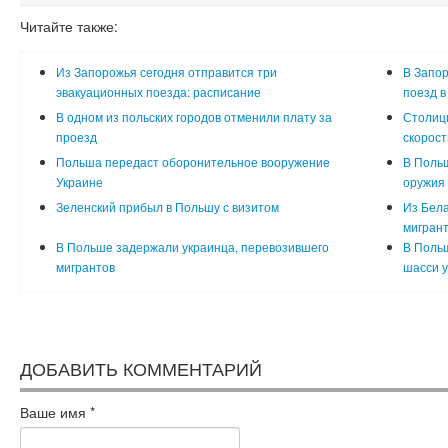
Читайте также:
Из Запорожья сегодня отправится три
В Запор
эвакуационных поезда: расписание
поезд в
В одном из польских городов отменили плату за
Столиц
проезд
скорост
Польша передаст оборонительное вооружение
В Поль
Украине
оружия 
Зеленский прибыл в Польшу с визитом
Из Бела
мигрант
В Польше задержали украинца, перевозившего
В Поль
мигрантов
шасси 
ДОБАВИТЬ КОММЕНТАРИЙ
Ваше имя
*