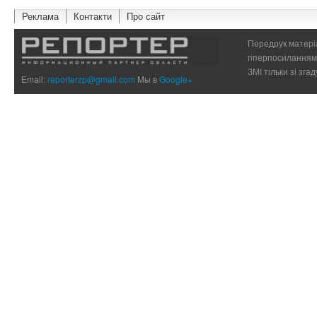
Реклама
Контакти
Про сайт
Передрук матеріа
гіперпосиланням 
ЗМІ тільки зі зг
Email:
reporterzp@gmail.com
Мы в
Google+