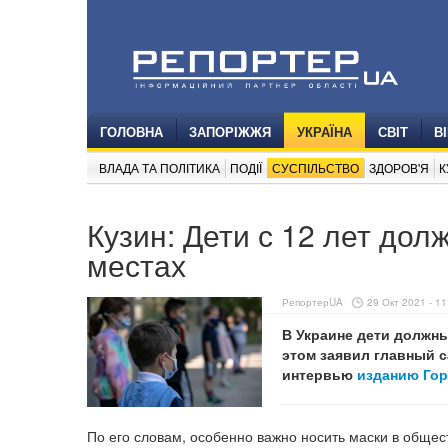
ГОЛОВНА
ЗАПОРІЖЖЯ
УКРАЇНА
СВІТ
В
ВЛАДА ТА ПОЛІТИКА
ПОДІЇ
СУСПІЛЬСТВО
ЗДОРОВ'Я
К
Кузин: Дети с 12 лет до
местах
РепортерUA
29 Окт 2021 - 11
В Украине дети должны
этом заявил главный с
интервью
изданию Го
По его словам, особенно важно носить маски в общес