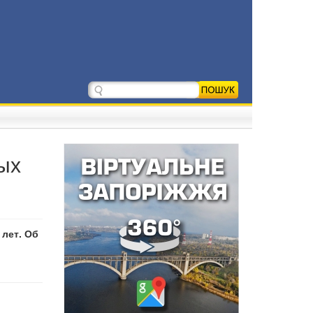
ых
 лет. Об