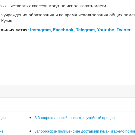
ых - четвертых классов могут не использовать маски.
из учреждения образования и во время использования общих поме
 Кузин.
альных сетях:
Instagram
,
Facebook
,
Telegram
,
Youtube
,
Twitter
.
для
В Запорожье возобновляется учебный процесс
не
Запорожские полицейские доставили гуманитарную пом