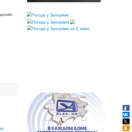
щений.
ощь