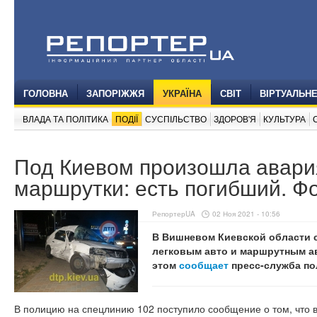
ГОЛОВНА
ЗАПОРІЖЖЯ
УКРАЇНА
СВІТ
ВІРТУАЛЬН
ВЛАДА ТА ПОЛІТИКА
ПОДІЇ
СУСПІЛЬСТВО
ЗДОРОВ'Я
КУЛЬТУРА
Под Киевом произошла авари
маршрутки: есть погибший. Ф
РепортерUA
02 Ноя 2021 - 10:56
В Вишневом Киевской области с
легковым авто и маршрутным ав
этом
сообщает
пресс-служба по
В полицию на спецлинию 102 поступило сообщение о том, что 