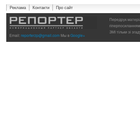
Реклама
Контакти
Про сайт
Передрук матеріа
гіперпосиланням 
ЗМІ тільки зі зг
Email:
reporterzp@gmail.com
Мы в
Google+