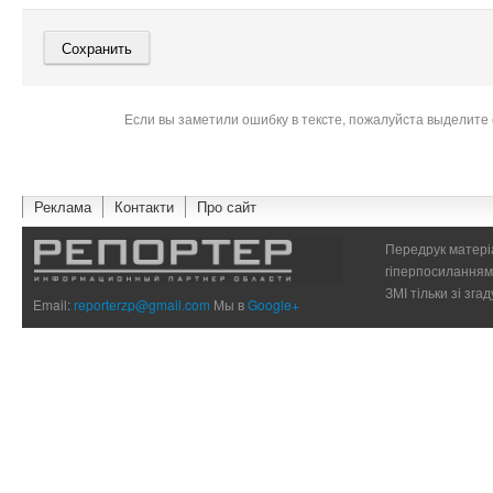
Если вы заметили ошибку в тексте, пожалуйста выделите 
Реклама
Контакти
Про сайт
Передрук матеріа
гіперпосиланням 
ЗМІ тільки зі зг
Email:
reporterzp@gmail.com
Мы в
Google+