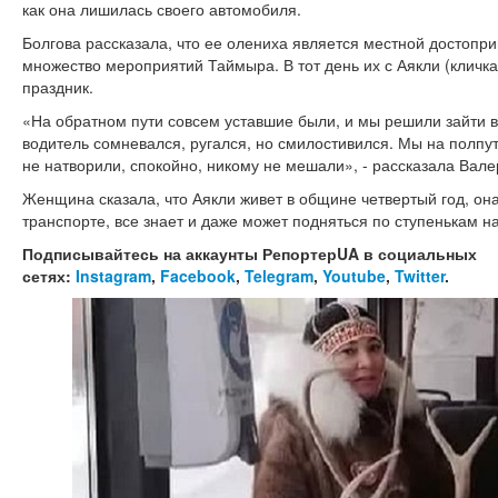
как она лишилась своего автомобиля.
Болгова рассказала, что ее олениха является местной достопр
множество мероприятий Таймыра. В тот день их с Аякли (кличка
праздник.
«На обратном пути совсем уставшие были, и мы решили зайти в
водитель сомневался, ругался, но смилостивился. Мы на полпут
не натворили, спокойно, никому не мешали», - рассказала Вале
Женщина сказала, что Аякли живет в общине четвертый год, он
транспорте, все знает и даже может подняться по ступенькам на
Подписывайтесь на аккаунты РепортерUA в социальных
сетях:
Instagram
,
Facebook
,
Telegram
,
Youtube
,
Twitter
.