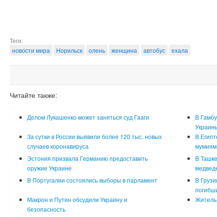
Теги:
новости мира
Норильск
олень
женщина
автобус
ехала
Читайте также:
Делом Лукашенко может заняться суд Гааги
В Гамбу
Украин
За сутки в России выявили более 120 тыс. новых
В Египт
случаев коронавируса
мумиям
Эстония призвала Германию предоставить
В Ташке
оружие Украине
медвед
В Португалии состоялись выборы в парламент
В Грузи
погибш
Макрон и Путин обсудили Украину и
Житель 
безопасность