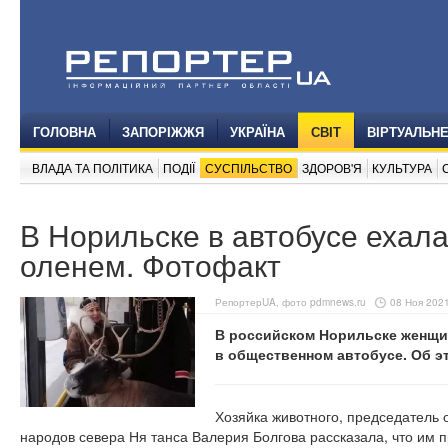
ГОЛОВНА
ЗАПОРІЖЖЯ
УКРАЇНА
СВІТ
ВІРТУАЛЬН
ВЛАДА ТА ПОЛІТИКА
ПОДІЇ
СУСПІЛЬСТВО
ЗДОРОВ'Я
КУЛЬТУРА
В Норильске в автобусе ехал
оленем. Фотофакт
РепортерUA, фото pdmnews.ru
08 Ноя 2021
В российском Норильске женщи
в общественном автобусе. Об 
Хозяйка животного, председатель
народов севера Ня танса Валерия Болгова рассказала, что им п